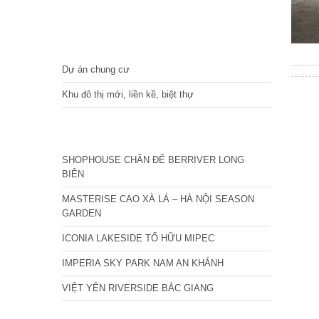
DỰ ÁN
Dự án chung cư
Khu đô thị mới, liền kề, biệt thự
CÁC DỰ ÁN MỚI NHẤT
SHOPHOUSE CHÂN ĐẾ BERRIVER LONG
BIÊN
MASTERISE CAO XÀ LÁ – HÀ NỘI SEASON
GARDEN
ICONIA LAKESIDE TỐ HỮU MIPEC
IMPERIA SKY PARK NAM AN KHÁNH
VIỆT YÊN RIVERSIDE BẮC GIANG