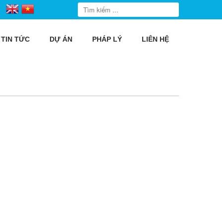
TIN TỨC
DỰ ÁN
PHÁP LÝ
LIÊN HỆ