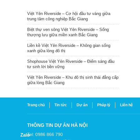
TIN NỔI BẬT
Việt Yên Riverside – Cơ hội đầu tư vàng giữa
trung tâm công nghiệp Bắc Giang
Biệt thự ven sông Việt Yên Riverside – Sống
thượng lưu giữa miền xanh Bắc Giang
Liền kề Việt Yên Riverside – Không gian sống
xanh giữa lòng đô thị
Shophouse Việt Yên Riverside – Điểm sáng đầu
tư sinh lời bền vững
Việt Yên Riverside – Khu đô thị sinh thái đẳng cấp
giữa lòng Bắc Giang
Trang chủ
Tin tức
Dự án
Pháp lý
Liên hệ
THÔNG TIN DỰ ÁN HÀ NỘI
Tel: 0986 866 790
Zalo