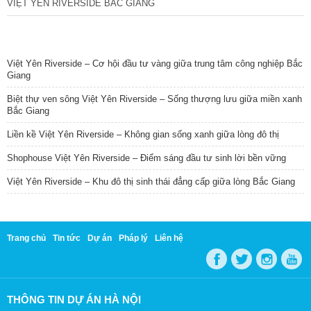
VIỆT YÊN RIVERSIDE BẮC GIANG
TIN NỔI BẬT
Việt Yên Riverside – Cơ hội đầu tư vàng giữa trung tâm công nghiệp Bắc
Giang
Biệt thự ven sông Việt Yên Riverside – Sống thượng lưu giữa miền xanh
Bắc Giang
Liền kề Việt Yên Riverside – Không gian sống xanh giữa lòng đô thị
Shophouse Việt Yên Riverside – Điểm sáng đầu tư sinh lời bền vững
Việt Yên Riverside – Khu đô thị sinh thái đẳng cấp giữa lòng Bắc Giang
Trang chủ
Tin tức
Dự án
Pháp lý
Liên hệ
THÔNG TIN DỰ ÁN HÀ NỘI