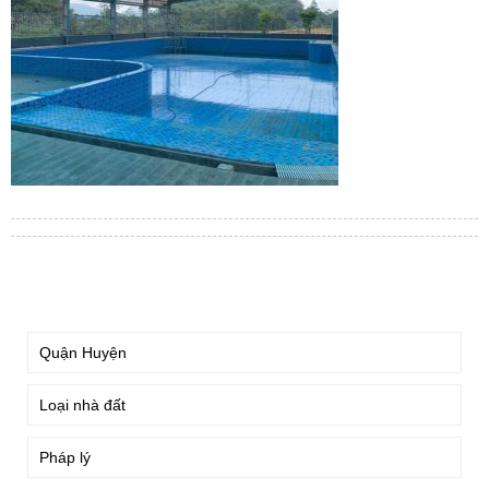
TÌM KIẾM