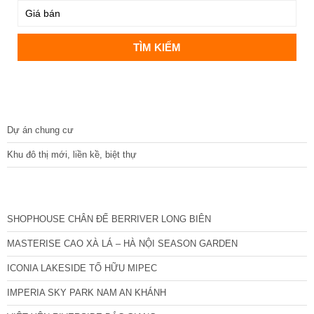
DỰ ÁN
Dự án chung cư
Khu đô thị mới, liền kề, biệt thự
CÁC DỰ ÁN MỚI NHẤT
SHOPHOUSE CHÂN ĐẾ BERRIVER LONG BIÊN
MASTERISE CAO XÀ LÁ – HÀ NỘI SEASON GARDEN
ICONIA LAKESIDE TỐ HỮU MIPEC
IMPERIA SKY PARK NAM AN KHÁNH