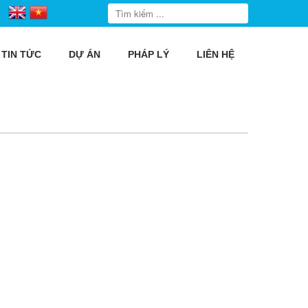
TIN TỨC
DỰ ÁN
PHÁP LÝ
LIÊN HỆ