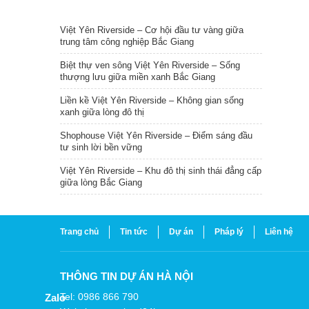
TIN NỔI BẬT
Việt Yên Riverside – Cơ hội đầu tư vàng giữa
trung tâm công nghiệp Bắc Giang
Biệt thự ven sông Việt Yên Riverside – Sống
thượng lưu giữa miền xanh Bắc Giang
Liền kề Việt Yên Riverside – Không gian sống
xanh giữa lòng đô thị
Shophouse Việt Yên Riverside – Điểm sáng đầu
tư sinh lời bền vững
Việt Yên Riverside – Khu đô thị sinh thái đẳng cấp
giữa lòng Bắc Giang
Trang chủ
Tin tức
Dự án
Pháp lý
Liên hệ
THÔNG TIN DỰ ÁN HÀ NỘI
Tel: 0986 866 790
Zalo