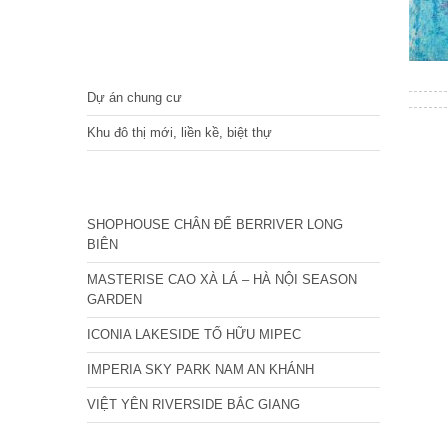
DỰ ÁN
Dự án chung cư
Khu đô thị mới, liền kề, biệt thự
CÁC DỰ ÁN MỚI NHẤT
SHOPHOUSE CHÂN ĐẾ BERRIVER LONG
BIÊN
MASTERISE CAO XÀ LÁ – HÀ NỘI SEASON
GARDEN
ICONIA LAKESIDE TỐ HỮU MIPEC
IMPERIA SKY PARK NAM AN KHÁNH
VIỆT YÊN RIVERSIDE BẮC GIANG