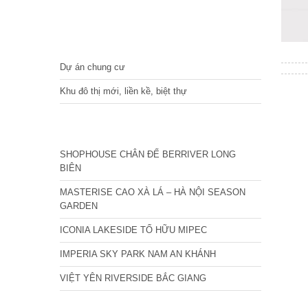
DỰ ÁN
Dự án chung cư
Khu đô thị mới, liền kề, biệt thự
CÁC DỰ ÁN MỚI NHẤT
SHOPHOUSE CHÂN ĐẾ BERRIVER LONG
BIÊN
MASTERISE CAO XÀ LÁ – HÀ NỘI SEASON
GARDEN
ICONIA LAKESIDE TỐ HỮU MIPEC
IMPERIA SKY PARK NAM AN KHÁNH
VIỆT YÊN RIVERSIDE BẮC GIANG