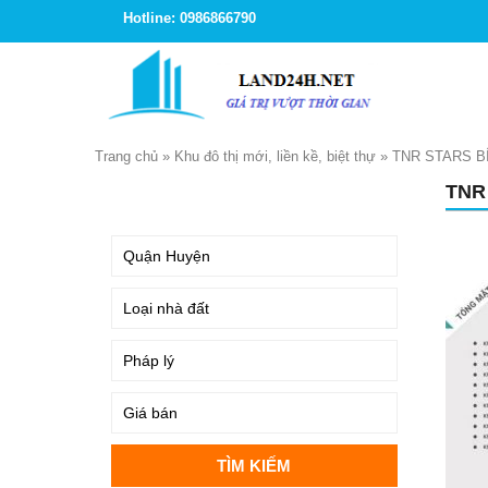
Hotline: 0986866790
Trang chủ
»
Khu đô thị mới, liền kề, biệt thự
»
TNR STARS B
TNR
TÌM KIẾM