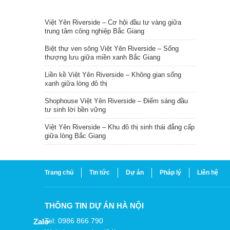
TIN NỔI BẬT
Việt Yên Riverside – Cơ hội đầu tư vàng giữa
trung tâm công nghiệp Bắc Giang
Biệt thự ven sông Việt Yên Riverside – Sống
thượng lưu giữa miền xanh Bắc Giang
Liền kề Việt Yên Riverside – Không gian sống
xanh giữa lòng đô thị
Shophouse Việt Yên Riverside – Điểm sáng đầu
tư sinh lời bền vững
Việt Yên Riverside – Khu đô thị sinh thái đẳng cấp
giữa lòng Bắc Giang
Trang chủ
Tin tức
Dự án
Pháp lý
Liên hệ
THÔNG TIN DỰ ÁN HÀ NỘI
Tel: 0986 866 790
Zalo