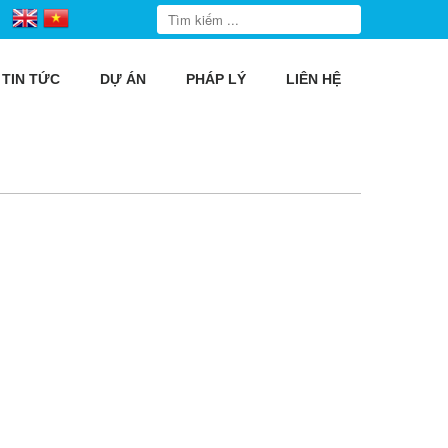
TIN TỨC
DỰ ÁN
PHÁP LÝ
LIÊN HỆ