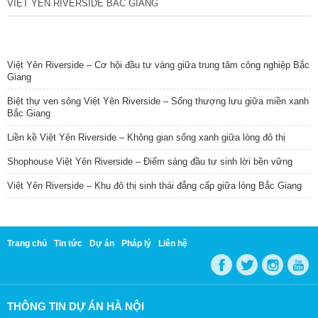
VIỆT YÊN RIVERSIDE BẮC GIANG
TIN NỔI BẬT
Việt Yên Riverside – Cơ hội đầu tư vàng giữa trung tâm công nghiệp Bắc
Giang
Biệt thự ven sông Việt Yên Riverside – Sống thượng lưu giữa miền xanh
Bắc Giang
Liền kề Việt Yên Riverside – Không gian sống xanh giữa lòng đô thị
Shophouse Việt Yên Riverside – Điểm sáng đầu tư sinh lời bền vững
Việt Yên Riverside – Khu đô thị sinh thái đẳng cấp giữa lòng Bắc Giang
Trang chủ
Tin tức
Dự án
Pháp lý
Liên hệ
THÔNG TIN DỰ ÁN HÀ NỘI