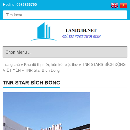
Hotline: 0986866790
Trang chủ
»
Khu đô thị mới, liền kề, biệt thự
»
TNR STARS BÍCH ĐỘNG
VIỆT YÊN
»
TNR Star Bích Động
TNR STAR BÍCH ĐỘNG