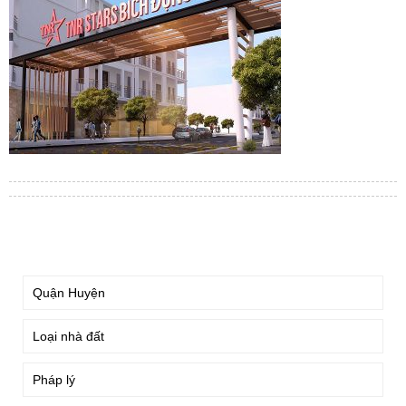
TÌM KIẾM