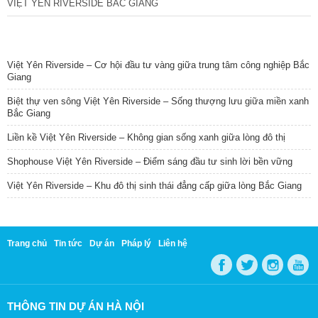
VIỆT YÊN RIVERSIDE BẮC GIANG
TIN NỔI BẬT
Việt Yên Riverside – Cơ hội đầu tư vàng giữa trung tâm công nghiệp Bắc
Giang
Biệt thự ven sông Việt Yên Riverside – Sống thượng lưu giữa miền xanh
Bắc Giang
Liền kề Việt Yên Riverside – Không gian sống xanh giữa lòng đô thị
Shophouse Việt Yên Riverside – Điểm sáng đầu tư sinh lời bền vững
Việt Yên Riverside – Khu đô thị sinh thái đẳng cấp giữa lòng Bắc Giang
Trang chủ
Tin tức
Dự án
Pháp lý
Liên hệ
THÔNG TIN DỰ ÁN HÀ NỘI