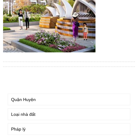
TÌM KIẾM