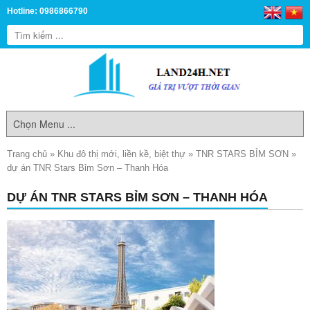
Hotline: 0986866790
Trang chủ
»
Khu đô thị mới, liền kề, biệt thự
»
TNR STARS BỈM SƠN
»
dự án TNR Stars Bỉm Sơn – Thanh Hóa
DỰ ÁN TNR STARS BỈM SƠN – THANH HÓA