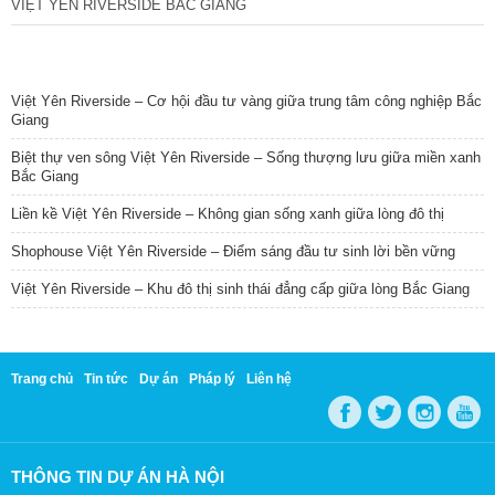
VIỆT YÊN RIVERSIDE BẮC GIANG
TIN NỔI BẬT
Việt Yên Riverside – Cơ hội đầu tư vàng giữa trung tâm công nghiệp Bắc
Giang
Biệt thự ven sông Việt Yên Riverside – Sống thượng lưu giữa miền xanh
Bắc Giang
Liền kề Việt Yên Riverside – Không gian sống xanh giữa lòng đô thị
Shophouse Việt Yên Riverside – Điểm sáng đầu tư sinh lời bền vững
Việt Yên Riverside – Khu đô thị sinh thái đẳng cấp giữa lòng Bắc Giang
Trang chủ
Tin tức
Dự án
Pháp lý
Liên hệ
THÔNG TIN DỰ ÁN HÀ NỘI