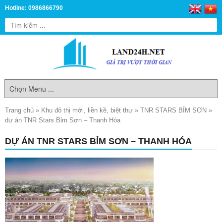
Hotline: 0986866790
Trang chủ
»
Khu đô thị mới, liền kề, biệt thự
»
TNR STARS BỈM SƠN
»
dự án TNR Stars Bỉm Sơn – Thanh Hóa
DỰ ÁN TNR STARS BỈM SƠN – THANH HÓA