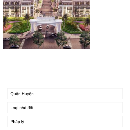
TÌM KIẾM