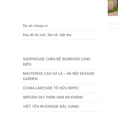
DỰ ÁN
Dự án chung cư
Khu đô thị mới, liền kề, biệt thự
CÁC DỰ ÁN MỚI NHẤT
SHOPHOUSE CHÂN ĐẾ BERRIVER LONG
BIÊN
MASTERISE CAO XÀ LÁ – HÀ NỘI SEASON
GARDEN
ICONIA LAKESIDE TỐ HỮU MIPEC
IMPERIA SKY PARK NAM AN KHÁNH
VIỆT YÊN RIVERSIDE BẮC GIANG