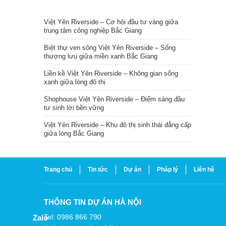
TIN NỔI BẬT
Việt Yên Riverside – Cơ hội đầu tư vàng giữa
trung tâm công nghiệp Bắc Giang
Biệt thự ven sông Việt Yên Riverside – Sống
thượng lưu giữa miền xanh Bắc Giang
Liền kề Việt Yên Riverside – Không gian sống
xanh giữa lòng đô thị
Shophouse Việt Yên Riverside – Điểm sáng đầu
tư sinh lời bền vững
Việt Yên Riverside – Khu đô thị sinh thái đẳng cấp
giữa lòng Bắc Giang
Trang chủ
Tin tức
Dự án
Pháp lý
Liên hệ
THÔNG TIN DỰ ÁN HÀ NỘI
Tel: 0986 866 790
Zalo