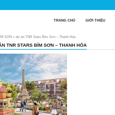
TRANG CHỦ
GIỚI THIỆU
ỈM SƠN
»
dự án TNR Stars Bỉm Sơn – Thanh Hóa
ÁN TNR STARS BỈM SƠN – THANH HÓA