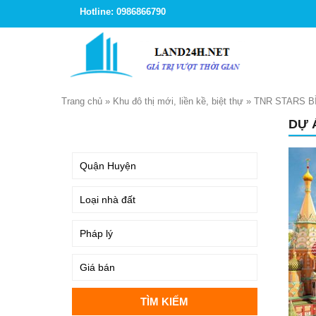
Hotline: 0986866790
Trang chủ
»
Khu đô thị mới, liền kề, biệt thự
»
TNR STARS B
DỰ 
TÌM KIẾM