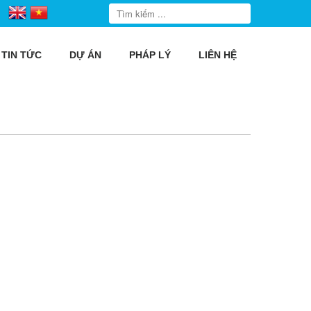
TIN TỨC
DỰ ÁN
PHÁP LÝ
LIÊN HỆ