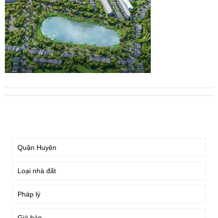
TÌM KIẾM