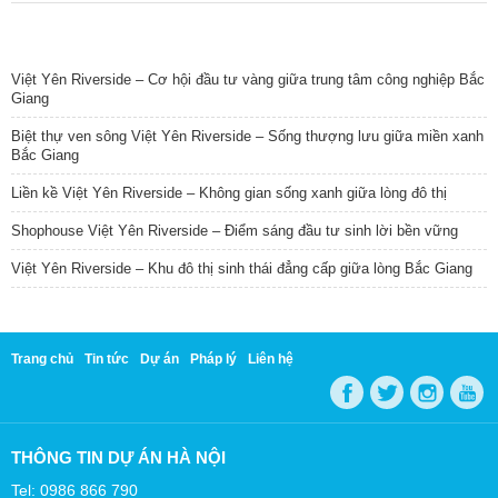
TIN NỔI BẬT
Việt Yên Riverside – Cơ hội đầu tư vàng giữa trung tâm công nghiệp Bắc
Giang
Biệt thự ven sông Việt Yên Riverside – Sống thượng lưu giữa miền xanh
Bắc Giang
Liền kề Việt Yên Riverside – Không gian sống xanh giữa lòng đô thị
Shophouse Việt Yên Riverside – Điểm sáng đầu tư sinh lời bền vững
Việt Yên Riverside – Khu đô thị sinh thái đẳng cấp giữa lòng Bắc Giang
Trang chủ
Tin tức
Dự án
Pháp lý
Liên hệ
THÔNG TIN DỰ ÁN HÀ NỘI
Tel: 0986 866 790