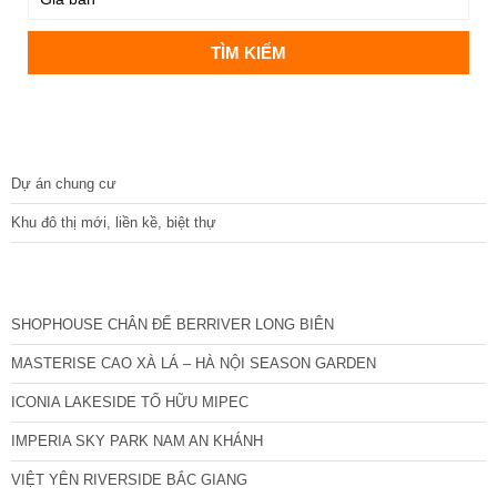
DỰ ÁN
Dự án chung cư
Khu đô thị mới, liền kề, biệt thự
CÁC DỰ ÁN MỚI NHẤT
SHOPHOUSE CHÂN ĐẾ BERRIVER LONG BIÊN
MASTERISE CAO XÀ LÁ – HÀ NỘI SEASON GARDEN
ICONIA LAKESIDE TỐ HỮU MIPEC
IMPERIA SKY PARK NAM AN KHÁNH
VIỆT YÊN RIVERSIDE BẮC GIANG