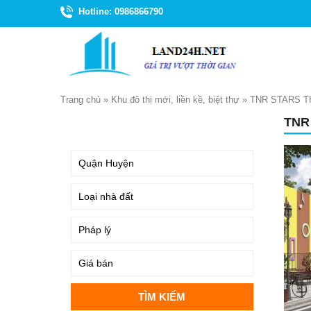
Hotline: 0986866790
Trang chủ
»
Khu đô thị mới, liền kề, biệt thự
»
TNR STARS T
TNR
TÌM KIẾM