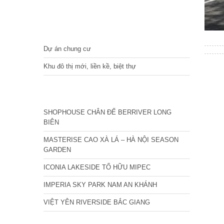
DỰ ÁN
Dự án chung cư
Khu đô thị mới, liền kề, biệt thự
CÁC DỰ ÁN MỚI NHẤT
SHOPHOUSE CHÂN ĐẾ BERRIVER LONG
BIÊN
MASTERISE CAO XÀ LÁ – HÀ NỘI SEASON
GARDEN
ICONIA LAKESIDE TỐ HỮU MIPEC
IMPERIA SKY PARK NAM AN KHÁNH
VIỆT YÊN RIVERSIDE BẮC GIANG