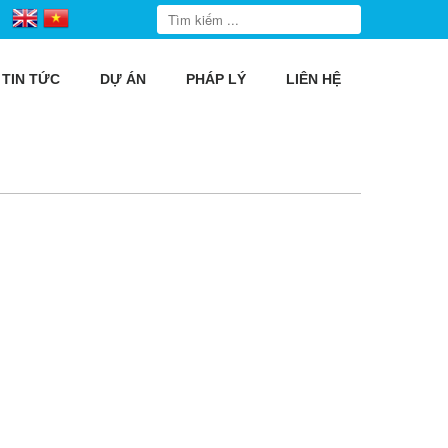
TIN TỨC
DỰ ÁN
PHÁP LÝ
LIÊN HỆ