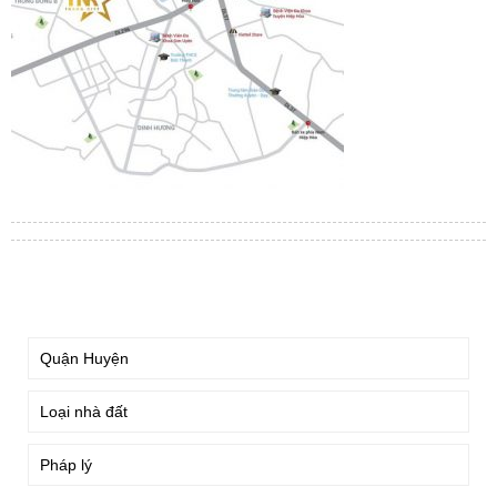
TÌM KIẾM