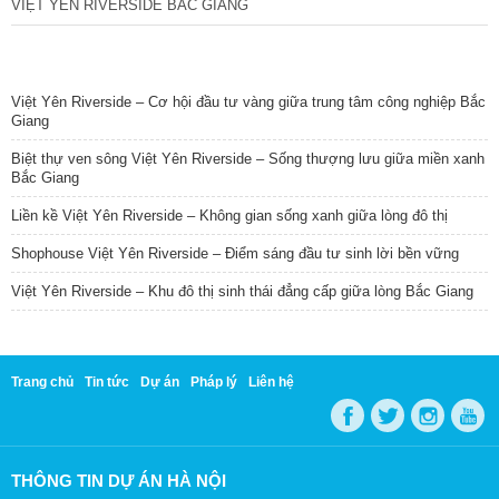
VIỆT YÊN RIVERSIDE BẮC GIANG
TIN NỔI BẬT
Việt Yên Riverside – Cơ hội đầu tư vàng giữa trung tâm công nghiệp Bắc
Giang
Biệt thự ven sông Việt Yên Riverside – Sống thượng lưu giữa miền xanh
Bắc Giang
Liền kề Việt Yên Riverside – Không gian sống xanh giữa lòng đô thị
Shophouse Việt Yên Riverside – Điểm sáng đầu tư sinh lời bền vững
Việt Yên Riverside – Khu đô thị sinh thái đẳng cấp giữa lòng Bắc Giang
Trang chủ
Tin tức
Dự án
Pháp lý
Liên hệ
THÔNG TIN DỰ ÁN HÀ NỘI