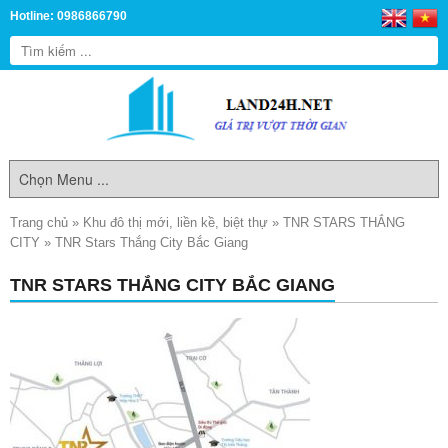
Hotline: 0986866790
Trang chủ
»
Khu đô thị mới, liền kề, biệt thự
»
TNR STARS THẮNG
CITY
»
TNR Stars Thắng City Bắc Giang
TNR STARS THẮNG CITY BẮC GIANG