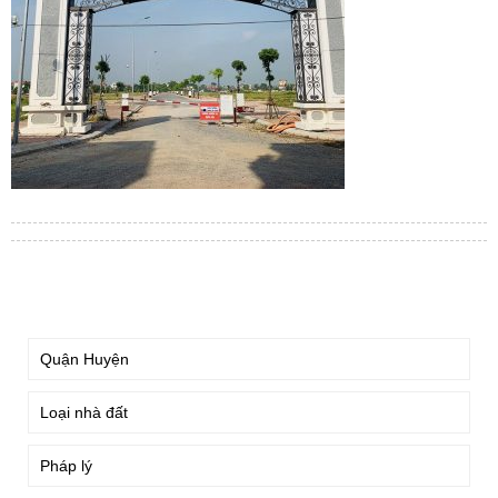
TÌM KIẾM