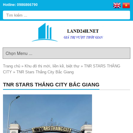
Hotline: 0986866790
Trang chủ
»
Khu đô thị mới, liền kề, biệt thự
»
TNR STARS THẮNG
CITY
»
TNR Stars Thắng City Bắc Giang
TNR STARS THẮNG CITY BẮC GIANG