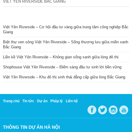
VIỆT YÊN RIVERSIDE BẮC GIANG
TIN NỔI BẬT
Việt Yên Riverside – Cơ hội đầu tư vàng giữa trung tâm công nghiệp Bắc
Giang
Biệt thự ven sông Việt Yên Riverside – Sống thượng lưu giữa miền xanh
Bắc Giang
Liền kề Việt Yên Riverside – Không gian sống xanh giữa lòng đô thị
Shophouse Việt Yên Riverside – Điểm sáng đầu tư sinh lời bền vững
Việt Yên Riverside – Khu đô thị sinh thái đẳng cấp giữa lòng Bắc Giang
Trang chủ
Tin tức
Dự án
Pháp lý
Liên hệ
THÔNG TIN DỰ ÁN HÀ NỘI