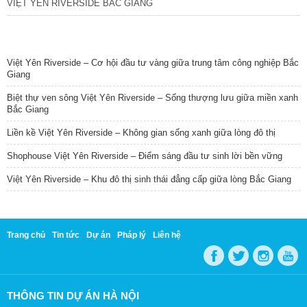
VIỆT YÊN RIVERSIDE BẮC GIANG
TIN NỔI BẬT
Việt Yên Riverside – Cơ hội đầu tư vàng giữa trung tâm công nghiệp Bắc
Giang
Biệt thự ven sông Việt Yên Riverside – Sống thượng lưu giữa miền xanh
Bắc Giang
Liền kề Việt Yên Riverside – Không gian sống xanh giữa lòng đô thị
Shophouse Việt Yên Riverside – Điểm sáng đầu tư sinh lời bền vững
Việt Yên Riverside – Khu đô thị sinh thái đẳng cấp giữa lòng Bắc Giang
Trang chủ
Tin tức
Dự án
Pháp lý
Liên hệ
THÔNG TIN DỰ ÁN HÀ NỘI