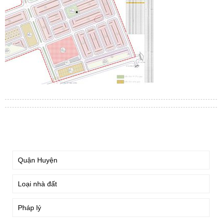
TÌM KIẾM