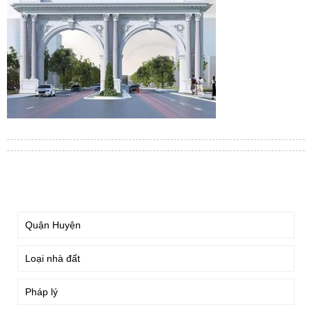
TÌM KIẾM