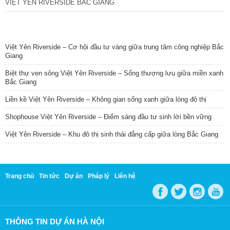
VIỆT YÊN RIVERSIDE BẮC GIANG
TIN NỔI BẬT
Việt Yên Riverside – Cơ hội đầu tư vàng giữa trung tâm công nghiệp Bắc
Giang
Biệt thự ven sông Việt Yên Riverside – Sống thượng lưu giữa miền xanh
Bắc Giang
Liền kề Việt Yên Riverside – Không gian sống xanh giữa lòng đô thị
Shophouse Việt Yên Riverside – Điểm sáng đầu tư sinh lời bền vững
Việt Yên Riverside – Khu đô thị sinh thái đẳng cấp giữa lòng Bắc Giang
Trang chủ
Tin tức
Dự án
Pháp lý
Liên hệ
THÔNG TIN DỰ ÁN HÀ NỘI