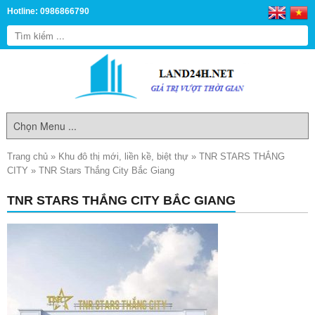
Hotline: 0986866790
Trang chủ
»
Khu đô thị mới, liền kề, biệt thự
»
TNR STARS THẮNG
CITY
»
TNR Stars Thắng City Bắc Giang
TNR STARS THẮNG CITY BẮC GIANG