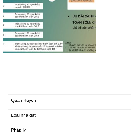
TÌM KIẾM