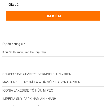
DỰ ÁN
Dự án chung cư
Khu đô thị mới, liền kề, biệt thự
CÁC DỰ ÁN MỚI NHẤT
SHOPHOUSE CHÂN ĐẾ BERRIVER LONG BIÊN
MASTERISE CAO XÀ LÁ – HÀ NỘI SEASON GARDEN
ICONIA LAKESIDE TỐ HỮU MIPEC
IMPERIA SKY PARK NAM AN KHÁNH