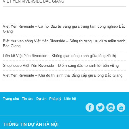
VIỆT YÊN RIVERSIDE BẮC GIANG
TIN NỔI BẬT
Việt Yên Riverside – Cơ hội đầu tư vàng giữa trung tâm công nghiệp Bắc
Giang
Biệt thự ven sông Việt Yên Riverside – Sống thượng lưu giữa miền xanh
Bắc Giang
Liền kề Việt Yên Riverside – Không gian sống xanh giữa lòng đô thị
Shophouse Việt Yên Riverside – Điểm sáng đầu tư sinh lời bền vững
Việt Yên Riverside – Khu đô thị sinh thái đẳng cấp giữa lòng Bắc Giang
Trang chủ
Tin tức
Dự án
Pháp lý
Liên hệ
THÔNG TIN DỰ ÁN HÀ NỘI