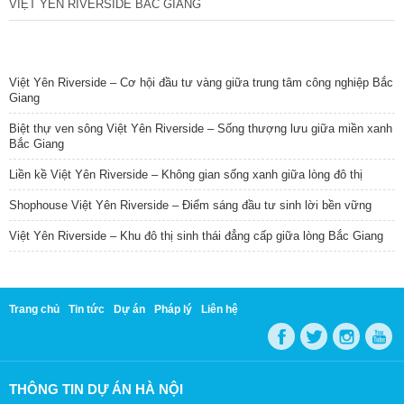
VIỆT YÊN RIVERSIDE BẮC GIANG
TIN NỔI BẬT
Việt Yên Riverside – Cơ hội đầu tư vàng giữa trung tâm công nghiệp Bắc
Giang
Biệt thự ven sông Việt Yên Riverside – Sống thượng lưu giữa miền xanh
Bắc Giang
Liền kề Việt Yên Riverside – Không gian sống xanh giữa lòng đô thị
Shophouse Việt Yên Riverside – Điểm sáng đầu tư sinh lời bền vững
Việt Yên Riverside – Khu đô thị sinh thái đẳng cấp giữa lòng Bắc Giang
Trang chủ
Tin tức
Dự án
Pháp lý
Liên hệ
THÔNG TIN DỰ ÁN HÀ NỘI