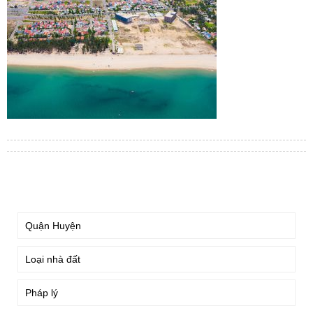
TÌM KIẾM