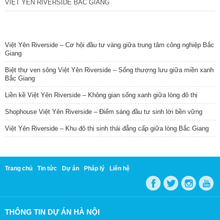
VIỆT YÊN RIVERSIDE BẮC GIANG
TIN NỔI BẬT
Việt Yên Riverside – Cơ hội đầu tư vàng giữa trung tâm công nghiệp Bắc
Giang
Biệt thự ven sông Việt Yên Riverside – Sống thượng lưu giữa miền xanh
Bắc Giang
Liền kề Việt Yên Riverside – Không gian sống xanh giữa lòng đô thị
Shophouse Việt Yên Riverside – Điểm sáng đầu tư sinh lời bền vững
Việt Yên Riverside – Khu đô thị sinh thái đẳng cấp giữa lòng Bắc Giang
Trang chủ
Tin tức
Dự án
Pháp lý
Liên hệ
THÔNG TIN DỰ ÁN HÀ NỘI