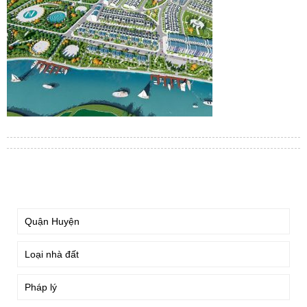
TÌM KIẾM