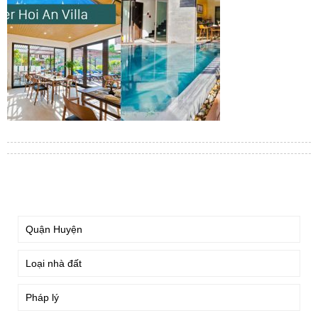
TÌM KIẾM