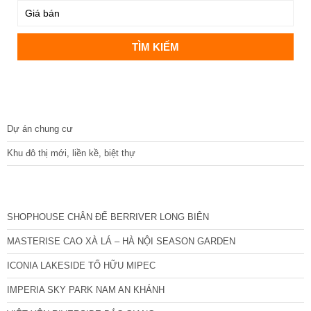
DỰ ÁN
Dự án chung cư
Khu đô thị mới, liền kề, biệt thự
CÁC DỰ ÁN MỚI NHẤT
SHOPHOUSE CHÂN ĐẾ BERRIVER LONG BIÊN
MASTERISE CAO XÀ LÁ – HÀ NỘI SEASON GARDEN
ICONIA LAKESIDE TỐ HỮU MIPEC
IMPERIA SKY PARK NAM AN KHÁNH