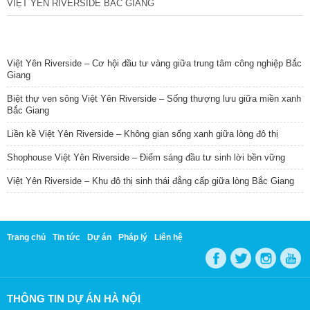
VIỆT YÊN RIVERSIDE BẮC GIANG
TIN NỔI BẬT
Việt Yên Riverside – Cơ hội đầu tư vàng giữa trung tâm công nghiệp Bắc
Giang
Biệt thự ven sông Việt Yên Riverside – Sống thượng lưu giữa miền xanh
Bắc Giang
Liền kề Việt Yên Riverside – Không gian sống xanh giữa lòng đô thị
Shophouse Việt Yên Riverside – Điểm sáng đầu tư sinh lời bền vững
Việt Yên Riverside – Khu đô thị sinh thái đẳng cấp giữa lòng Bắc Giang
Trang chủ
Tin tức
Dự án
Pháp lý
Liên hệ
THÔNG TIN DỰ ÁN HÀ NỘI