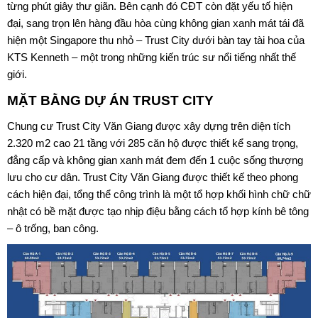
từng phút giây thư giãn. Bên cạnh đó CĐT còn đặt yếu tố hiện
đại, sang trọn lên hàng đầu hòa cùng không gian xanh mát tái đã
hiện một Singapore thu nhỏ – Trust City dưới bàn tay tài hoa của
KTS Kenneth – một trong những kiến trúc sư nổi tiếng nhất thế
giới.
MẶT BẰNG DỰ ÁN
TRUST CITY
Chung cư Trust City Văn Giang được xây dựng trên diện tích
2.320 m2 cao 21 tầng với 285 căn hộ được thiết kể sang trọng,
đẳng cấp và không gian xanh mát đem đến 1 cuộc sống thượng
lưu cho cư dân. Trust City Văn Giang được thiết kế theo phong
cách hiện đại, tổng thể công trình là một tổ hợp khối hình chữ chữ
nhật có bề mặt được tạo nhịp điệu bằng cách tổ hợp kính bê tông
– ô trống, ban công.