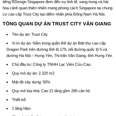
tiếng RDesign Singapore đem đến sự tinh tế, sang trọng và hài
hòa cảnh quan thiên nhiên mang phong cách Singapore tại chung
cư cao cấp Trust City tạo điểm nhấn phía Đông Nam Hà Nội.
TỔNG QUAN DỰ ÁN
TRUST CITY VĂN GIANG
Tên dự án:
Trust City
Vị trí dự án: Nằm trong quần thể dự án Biệt thự cao cấp
Dragon Park trên đường tỉnh lộ 179, nối đường quốc lộ 5 và
đường Hà Nội – Hưng Yên, Thị trấn Văn Giang, tỉnh Hưng Yên
Chủ đầu tư:
Công ty TNHH Lạc Viên Cửu Cao
.
Quy mô dự án: 2.320 m2
Mật độ xây dựng: 50%
Quy mô tòa nhà: Cao 21 tầng gồm 285 căn hộ
Thiết kế:
1 tầng hầm