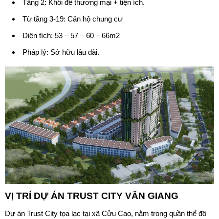
Tầng 2: Khối đế thương mại + tiện ích.
Từ tầng 3-19: Căn hộ chung cư
Diện tích: 53 – 57 – 60 – 66m2
Pháp lý: Sở hữu lâu dài.
VỊ TRÍ DỰ ÁN
TRUST CITY VĂN GIANG
Dự án
Trust City
tọa lạc tại xã Cửu Cao, nằm trong quần thể đô