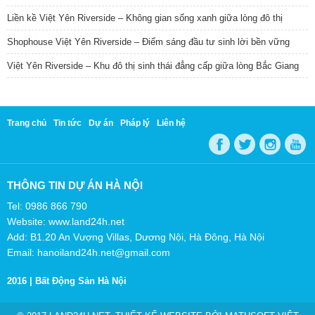
Liền kề Việt Yên Riverside – Không gian sống xanh giữa lòng đô thị
Shophouse Việt Yên Riverside – Điểm sáng đầu tư sinh lời bền vững
Việt Yên Riverside – Khu đô thị sinh thái đẳng cấp giữa lòng Bắc Giang
Trang chủ
Tin tức
Dự án
Pháp lý
Liên hệ
THÔNG TIN DỰ ÁN HÀ NỘI
Tel: 0986 866 790
Website: www.land24h.net
Add: B1.20 An Vượng Villas, Dương Nội, Hà Đông, Hà Nội
Email: hanoiland24h.net@gmail.com
2016 |
Bất Động Sản Hà Nội