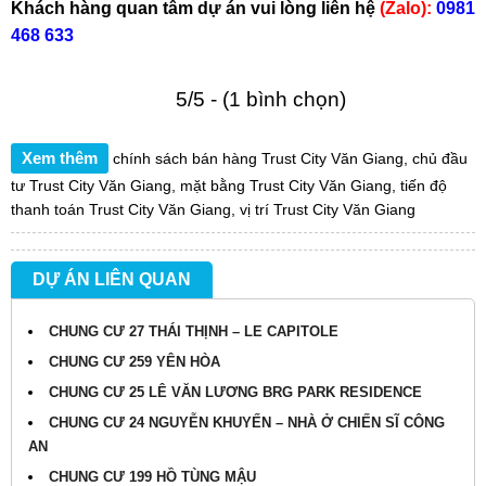
Khách hàng quan tâm dự án vui lòng liên hệ
(Zalo):
0981
468 633
5/5 - (1 bình chọn)
Xem thêm
chính sách bán hàng Trust City Văn Giang
,
chủ đầu
tư Trust City Văn Giang
,
mặt bằng Trust City Văn Giang
,
tiến độ
thanh toán Trust City Văn Giang
,
vị trí Trust City Văn Giang
DỰ ÁN LIÊN QUAN
CHUNG CƯ 27 THÁI THỊNH – LE CAPITOLE
CHUNG CƯ 259 YÊN HÒA
CHUNG CƯ 25 LÊ VĂN LƯƠNG BRG PARK RESIDENCE
CHUNG CƯ 24 NGUYỄN KHUYẾN – NHÀ Ở CHIẾN SĨ CÔNG
AN
CHUNG CƯ 199 HỒ TÙNG MẬU