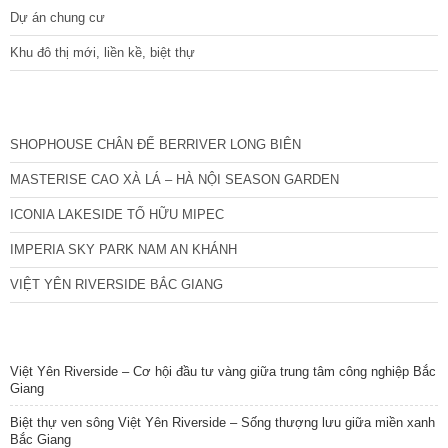
Dự án chung cư
Khu đô thị mới, liền kề, biệt thự
CÁC DỰ ÁN MỚI NHẤT
SHOPHOUSE CHÂN ĐẾ BERRIVER LONG BIÊN
MASTERISE CAO XÀ LÁ – HÀ NỘI SEASON GARDEN
ICONIA LAKESIDE TỐ HỮU MIPEC
IMPERIA SKY PARK NAM AN KHÁNH
VIỆT YÊN RIVERSIDE BẮC GIANG
TIN NỔI BẬT
Việt Yên Riverside – Cơ hội đầu tư vàng giữa trung tâm công nghiệp Bắc
Giang
Biệt thự ven sông Việt Yên Riverside – Sống thượng lưu giữa miền xanh
Bắc Giang