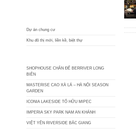
DỰ ÁN
Dự án chung cư
Khu đô thị mới, liền kề, biệt thự
CÁC DỰ ÁN MỚI NHẤT
SHOPHOUSE CHÂN ĐẾ BERRIVER LONG
BIÊN
MASTERISE CAO XÀ LÁ – HÀ NỘI SEASON
GARDEN
ICONIA LAKESIDE TỐ HỮU MIPEC
IMPERIA SKY PARK NAM AN KHÁNH
VIỆT YÊN RIVERSIDE BẮC GIANG