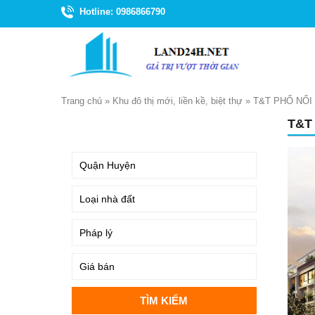
Hotline: 0986866790
Trang chủ
»
Khu đô thị mới, liền kề, biệt thự
»
T&T PHỐ NỐI
T&T
TÌM KIẾM