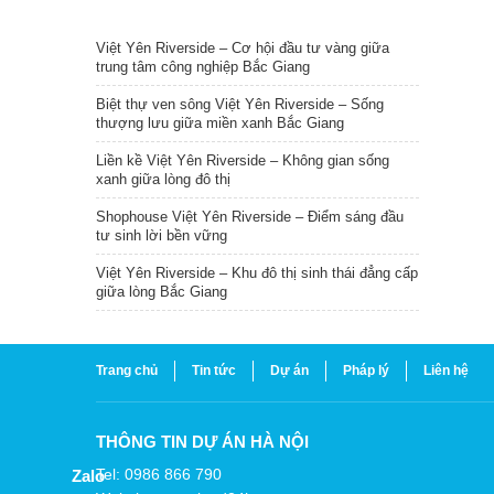
TIN NỔI BẬT
Việt Yên Riverside – Cơ hội đầu tư vàng giữa
trung tâm công nghiệp Bắc Giang
Biệt thự ven sông Việt Yên Riverside – Sống
thượng lưu giữa miền xanh Bắc Giang
Liền kề Việt Yên Riverside – Không gian sống
xanh giữa lòng đô thị
Shophouse Việt Yên Riverside – Điểm sáng đầu
tư sinh lời bền vững
Việt Yên Riverside – Khu đô thị sinh thái đẳng cấp
giữa lòng Bắc Giang
Trang chủ
Tin tức
Dự án
Pháp lý
Liên hệ
THÔNG TIN DỰ ÁN HÀ NỘI
Tel: 0986 866 790
Zalo