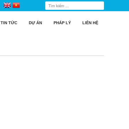
TIN TỨC
DỰ ÁN
PHÁP LÝ
LIÊN HỆ