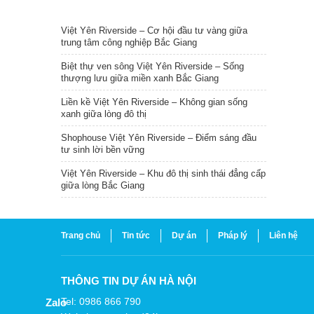
TIN NỔI BẬT
Việt Yên Riverside – Cơ hội đầu tư vàng giữa
trung tâm công nghiệp Bắc Giang
Biệt thự ven sông Việt Yên Riverside – Sống
thượng lưu giữa miền xanh Bắc Giang
Liền kề Việt Yên Riverside – Không gian sống
xanh giữa lòng đô thị
Shophouse Việt Yên Riverside – Điểm sáng đầu
tư sinh lời bền vững
Việt Yên Riverside – Khu đô thị sinh thái đẳng cấp
giữa lòng Bắc Giang
Trang chủ
Tin tức
Dự án
Pháp lý
Liên hệ
THÔNG TIN DỰ ÁN HÀ NỘI
Tel: 0986 866 790
Zalo