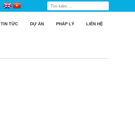
TIN TỨC
DỰ ÁN
PHÁP LÝ
LIÊN HỆ