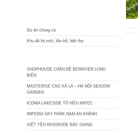
DỰ ÁN
Dự án chung cư
Khu đô thị mới, liền kề, biệt thự
CÁC DỰ ÁN MỚI NHẤT
SHOPHOUSE CHÂN ĐẾ BERRIVER LONG
BIÊN
MASTERISE CAO XÀ LÁ – HÀ NỘI SEASON
GARDEN
ICONIA LAKESIDE TỐ HỮU MIPEC
IMPERIA SKY PARK NAM AN KHÁNH
VIỆT YÊN RIVERSIDE BẮC GIANG