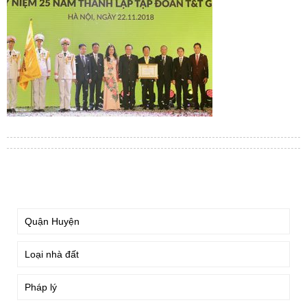
TÌM KIẾM