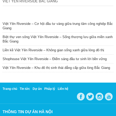
VIỆT YÊN RIVERSIDE BẮC GIANG
TIN NỔI BẬT
Việt Yên Riverside – Cơ hội đầu tư vàng giữa trung tâm công nghiệp Bắc
Giang
Biệt thự ven sông Việt Yên Riverside – Sống thượng lưu giữa miền xanh
Bắc Giang
Liền kề Việt Yên Riverside – Không gian sống xanh giữa lòng đô thị
Shophouse Việt Yên Riverside – Điểm sáng đầu tư sinh lời bền vững
Việt Yên Riverside – Khu đô thị sinh thái đẳng cấp giữa lòng Bắc Giang
Trang chủ
Tin tức
Dự án
Pháp lý
Liên hệ
THÔNG TIN DỰ ÁN HÀ NỘI