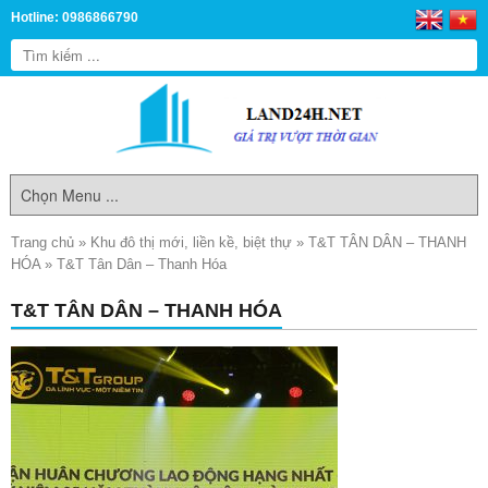
Hotline: 0986866790
Trang chủ
»
Khu đô thị mới, liền kề, biệt thự
»
T&T TÂN DÂN – THANH
HÓA
»
T&T Tân Dân – Thanh Hóa
T&T TÂN DÂN – THANH HÓA