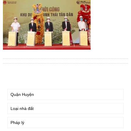
TÌM KIẾM