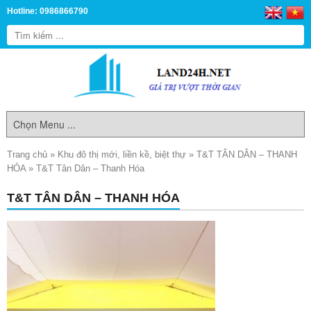
Hotline: 0986866790
Trang chủ
»
Khu đô thị mới, liền kề, biệt thự
»
T&T TÂN DÂN – THANH
HÓA
»
T&T Tân Dân – Thanh Hóa
T&T TÂN DÂN – THANH HÓA