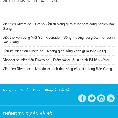
VIỆT YÊN RIVERSIDE BẮC GIANG
TIN NỔI BẬT
Việt Yên Riverside – Cơ hội đầu tư vàng giữa trung tâm công nghiệp Bắc
Giang
Biệt thự ven sông Việt Yên Riverside – Sống thượng lưu giữa miền xanh
Bắc Giang
Liền kề Việt Yên Riverside – Không gian sống xanh giữa lòng đô thị
Shophouse Việt Yên Riverside – Điểm sáng đầu tư sinh lời bền vững
Việt Yên Riverside – Khu đô thị sinh thái đẳng cấp giữa lòng Bắc Giang
Trang chủ
Tin tức
Dự án
Pháp lý
Liên hệ
THÔNG TIN DỰ ÁN HÀ NỘI