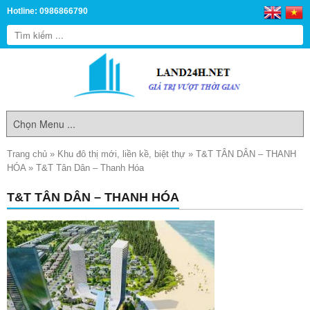
Hotline: 0986866790
Trang chủ
»
Khu đô thị mới, liền kề, biệt thự
»
T&T TÂN DÂN – THANH
HÓA
»
T&T Tân Dân – Thanh Hóa
T&T TÂN DÂN – THANH HÓA