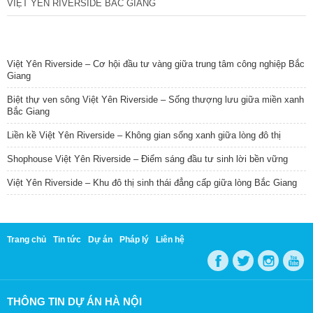
VIỆT YÊN RIVERSIDE BẮC GIANG
TIN NỔI BẬT
Việt Yên Riverside – Cơ hội đầu tư vàng giữa trung tâm công nghiệp Bắc
Giang
Biệt thự ven sông Việt Yên Riverside – Sống thượng lưu giữa miền xanh
Bắc Giang
Liền kề Việt Yên Riverside – Không gian sống xanh giữa lòng đô thị
Shophouse Việt Yên Riverside – Điểm sáng đầu tư sinh lời bền vững
Việt Yên Riverside – Khu đô thị sinh thái đẳng cấp giữa lòng Bắc Giang
Trang chủ
Tin tức
Dự án
Pháp lý
Liên hệ
THÔNG TIN DỰ ÁN HÀ NỘI