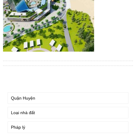
TÌM KIẾM