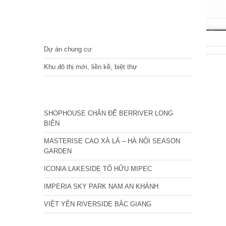
DỰ ÁN
Dự án chung cư
Khu đô thị mới, liền kề, biệt thự
CÁC DỰ ÁN MỚI NHẤT
SHOPHOUSE CHÂN ĐẾ BERRIVER LONG
BIÊN
MASTERISE CAO XÀ LÁ – HÀ NỘI SEASON
GARDEN
ICONIA LAKESIDE TỐ HỮU MIPEC
IMPERIA SKY PARK NAM AN KHÁNH
VIỆT YÊN RIVERSIDE BẮC GIANG