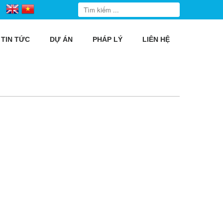
TIN TỨC
DỰ ÁN
PHÁP LÝ
LIÊN HỆ