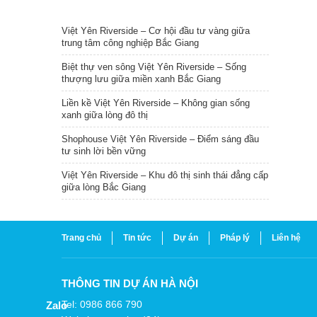
TIN NỔI BẬT
Việt Yên Riverside – Cơ hội đầu tư vàng giữa
trung tâm công nghiệp Bắc Giang
Biệt thự ven sông Việt Yên Riverside – Sống
thượng lưu giữa miền xanh Bắc Giang
Liền kề Việt Yên Riverside – Không gian sống
xanh giữa lòng đô thị
Shophouse Việt Yên Riverside – Điểm sáng đầu
tư sinh lời bền vững
Việt Yên Riverside – Khu đô thị sinh thái đẳng cấp
giữa lòng Bắc Giang
Trang chủ
Tin tức
Dự án
Pháp lý
Liên hệ
THÔNG TIN DỰ ÁN HÀ NỘI
Tel: 0986 866 790
Zalo