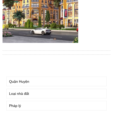
TÌM KIẾM