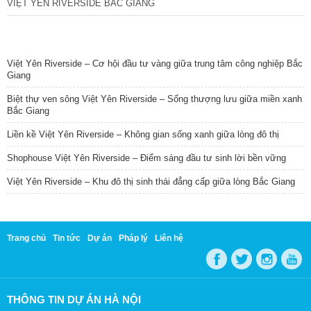
VIỆT YÊN RIVERSIDE BẮC GIANG
TIN NỔI BẬT
Việt Yên Riverside – Cơ hội đầu tư vàng giữa trung tâm công nghiệp Bắc
Giang
Biệt thự ven sông Việt Yên Riverside – Sống thượng lưu giữa miền xanh
Bắc Giang
Liền kề Việt Yên Riverside – Không gian sống xanh giữa lòng đô thị
Shophouse Việt Yên Riverside – Điểm sáng đầu tư sinh lời bền vững
Việt Yên Riverside – Khu đô thị sinh thái đẳng cấp giữa lòng Bắc Giang
Trang chủ
Tin tức
Dự án
Pháp lý
Liên hệ
THÔNG TIN DỰ ÁN HÀ NỘI