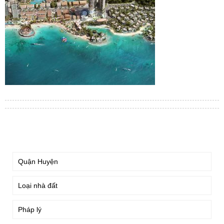
TÌM KIẾM