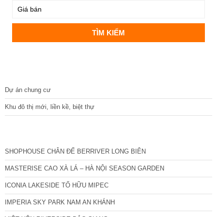
DỰ ÁN
Dự án chung cư
Khu đô thị mới, liền kề, biệt thự
CÁC DỰ ÁN MỚI NHẤT
SHOPHOUSE CHÂN ĐẾ BERRIVER LONG BIÊN
MASTERISE CAO XÀ LÁ – HÀ NỘI SEASON GARDEN
ICONIA LAKESIDE TỐ HỮU MIPEC
IMPERIA SKY PARK NAM AN KHÁNH