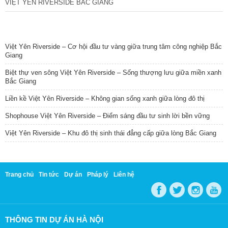
VIỆT YÊN RIVERSIDE BẮC GIANG
TIN NỔI BẬT
Việt Yên Riverside – Cơ hội đầu tư vàng giữa trung tâm công nghiệp Bắc
Giang
Biệt thự ven sông Việt Yên Riverside – Sống thượng lưu giữa miền xanh
Bắc Giang
Liền kề Việt Yên Riverside – Không gian sống xanh giữa lòng đô thị
Shophouse Việt Yên Riverside – Điểm sáng đầu tư sinh lời bền vững
Việt Yên Riverside – Khu đô thị sinh thái đẳng cấp giữa lòng Bắc Giang
Trang chủ
Tin tức
Dự án
Pháp lý
Liên hệ
THÔNG TIN DỰ ÁN HÀ NỘI