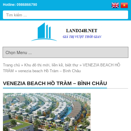
Hotline: 0986866790
Trang chủ
»
Khu đô thị mới, liền kề, biệt thự
»
VENEZIA BEACH HỒ
TRÀM
»
venezia beach Hồ Tràm – Bình Châu
VENEZIA BEACH HỒ TRÀM – BÌNH CHÂU