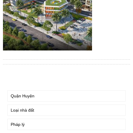
TÌM KIẾM