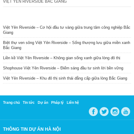
VIỆT YÊN RIVERSIDE BẮC GIANG
TIN NỔI BẬT
Việt Yên Riverside – Cơ hội đầu tư vàng giữa trung tâm công nghiệp Bắc
Giang
Biệt thự ven sông Việt Yên Riverside – Sống thượng lưu giữa miền xanh
Bắc Giang
Liền kề Việt Yên Riverside – Không gian sống xanh giữa lòng đô thị
Shophouse Việt Yên Riverside – Điểm sáng đầu tư sinh lời bền vững
Việt Yên Riverside – Khu đô thị sinh thái đẳng cấp giữa lòng Bắc Giang
Trang chủ
Tin tức
Dự án
Pháp lý
Liên hệ
THÔNG TIN DỰ ÁN HÀ NỘI