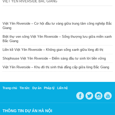
VIỆT YÊN RIVERSIDE BẮC GIANG
TIN NỔI BẬT
Việt Yên Riverside – Cơ hội đầu tư vàng giữa trung tâm công nghiệp Bắc
Giang
Biệt thự ven sông Việt Yên Riverside – Sống thượng lưu giữa miền xanh
Bắc Giang
Liền kề Việt Yên Riverside – Không gian sống xanh giữa lòng đô thị
Shophouse Việt Yên Riverside – Điểm sáng đầu tư sinh lời bền vững
Việt Yên Riverside – Khu đô thị sinh thái đẳng cấp giữa lòng Bắc Giang
Trang chủ
Tin tức
Dự án
Pháp lý
Liên hệ
THÔNG TIN DỰ ÁN HÀ NỘI