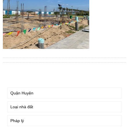
TÌM KIẾM