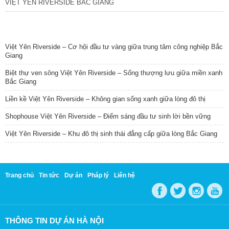
VIỆT YÊN RIVERSIDE BẮC GIANG
TIN NỔI BẬT
Việt Yên Riverside – Cơ hội đầu tư vàng giữa trung tâm công nghiệp Bắc
Giang
Biệt thự ven sông Việt Yên Riverside – Sống thượng lưu giữa miền xanh
Bắc Giang
Liền kề Việt Yên Riverside – Không gian sống xanh giữa lòng đô thị
Shophouse Việt Yên Riverside – Điểm sáng đầu tư sinh lời bền vững
Việt Yên Riverside – Khu đô thị sinh thái đẳng cấp giữa lòng Bắc Giang
Trang chủ
Tin tức
Dự án
Pháp lý
Liên hệ
THÔNG TIN DỰ ÁN HÀ NỘI