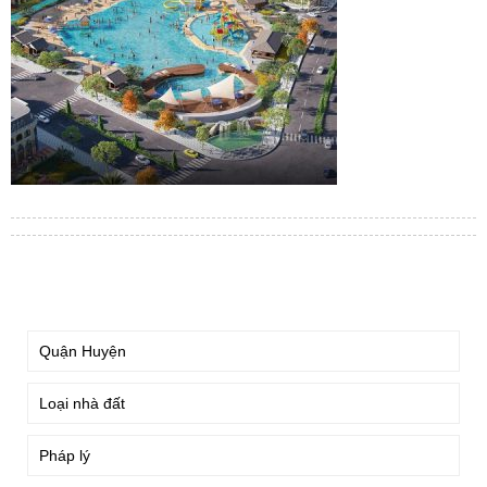
TÌM KIẾM