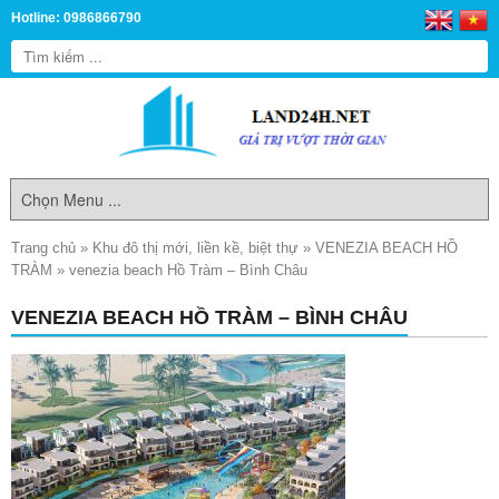
Hotline: 0986866790
Trang chủ
»
Khu đô thị mới, liền kề, biệt thự
»
VENEZIA BEACH HỒ
TRÀM
»
venezia beach Hồ Tràm – Bình Châu
VENEZIA BEACH HỒ TRÀM – BÌNH CHÂU