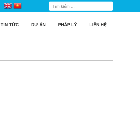
TIN TỨC
DỰ ÁN
PHÁP LÝ
LIÊN HỆ