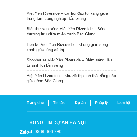
TIN NỔI BẬT
Việt Yên Riverside – Cơ hội đầu tư vàng giữa
trung tâm công nghiệp Bắc Giang
Biệt thự ven sông Việt Yên Riverside – Sống
thượng lưu giữa miền xanh Bắc Giang
Liền kề Việt Yên Riverside – Không gian sống
xanh giữa lòng đô thị
Shophouse Việt Yên Riverside – Điểm sáng đầu
tư sinh lời bền vững
Việt Yên Riverside – Khu đô thị sinh thái đẳng cấp
giữa lòng Bắc Giang
Trang chủ
Tin tức
Dự án
Pháp lý
Liên hệ
THÔNG TIN DỰ ÁN HÀ NỘI
Tel: 0986 866 790
Zalo