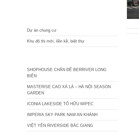
DỰ ÁN
Dự án chung cư
Khu đô thị mới, liền kề, biệt thự
CÁC DỰ ÁN MỚI NHẤT
SHOPHOUSE CHÂN ĐẾ BERRIVER LONG
BIÊN
MASTERISE CAO XÀ LÁ – HÀ NỘI SEASON
GARDEN
ICONIA LAKESIDE TỐ HỮU MIPEC
IMPERIA SKY PARK NAM AN KHÁNH
VIỆT YÊN RIVERSIDE BẮC GIANG