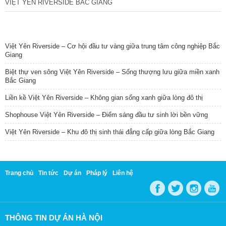
VIỆT YÊN RIVERSIDE BẮC GIANG
TIN NỔI BẬT
Việt Yên Riverside – Cơ hội đầu tư vàng giữa trung tâm công nghiệp Bắc
Giang
Biệt thự ven sông Việt Yên Riverside – Sống thượng lưu giữa miền xanh
Bắc Giang
Liền kề Việt Yên Riverside – Không gian sống xanh giữa lòng đô thị
Shophouse Việt Yên Riverside – Điểm sáng đầu tư sinh lời bền vững
Việt Yên Riverside – Khu đô thị sinh thái đẳng cấp giữa lòng Bắc Giang
Trang chủ
Tin tức
Dự án
Pháp lý
Liên hệ
THÔNG TIN DỰ ÁN HÀ NỘI