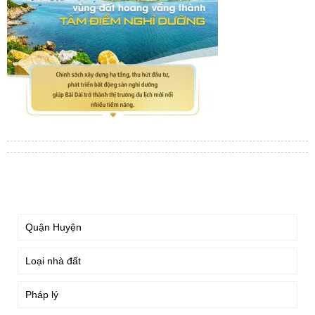
TÌM KIẾM