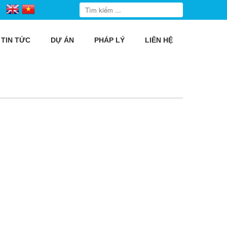
TIN TỨC
DỰ ÁN
PHÁP LÝ
LIÊN HỆ