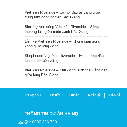
TIN NỔI BẬT
Việt Yên Riverside – Cơ hội đầu tư vàng giữa
trung tâm công nghiệp Bắc Giang
Biệt thự ven sông Việt Yên Riverside – Sống
thượng lưu giữa miền xanh Bắc Giang
Liền kề Việt Yên Riverside – Không gian sống
xanh giữa lòng đô thị
Shophouse Việt Yên Riverside – Điểm sáng đầu
tư sinh lời bền vững
Việt Yên Riverside – Khu đô thị sinh thái đẳng cấp
giữa lòng Bắc Giang
Trang chủ
Tin tức
Dự án
Pháp lý
Liên hệ
THÔNG TIN DỰ ÁN HÀ NỘI
Tel: 0986 866 790
Zalo