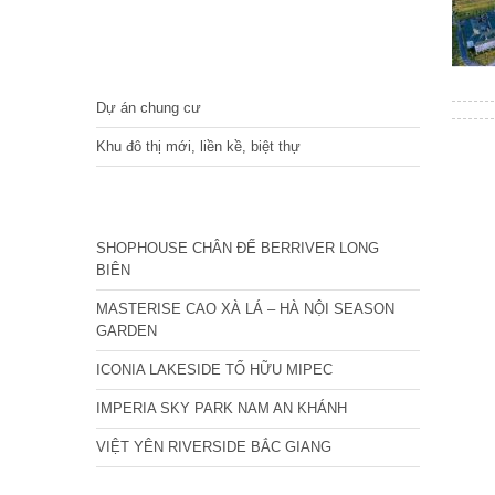
DỰ ÁN
Dự án chung cư
Khu đô thị mới, liền kề, biệt thự
CÁC DỰ ÁN MỚI NHẤT
SHOPHOUSE CHÂN ĐẾ BERRIVER LONG
BIÊN
MASTERISE CAO XÀ LÁ – HÀ NỘI SEASON
GARDEN
ICONIA LAKESIDE TỐ HỮU MIPEC
IMPERIA SKY PARK NAM AN KHÁNH
VIỆT YÊN RIVERSIDE BẮC GIANG