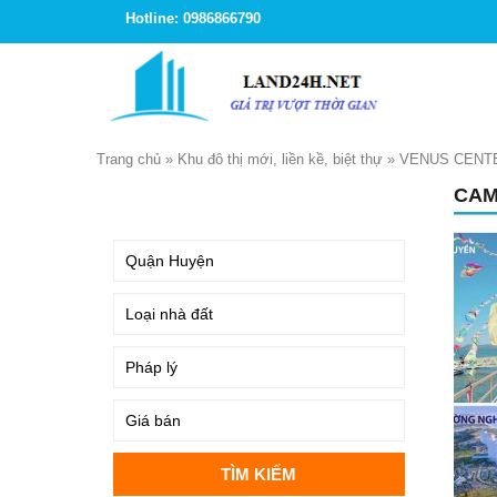
Hotline: 0986866790
Trang chủ
»
Khu đô thị mới, liền kề, biệt thự
»
VENUS CENTE
CAM
TÌM KIẾM