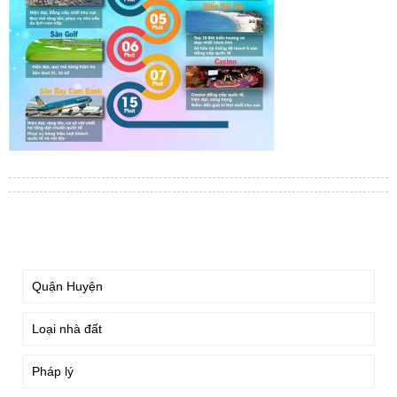
TÌM KIẾM