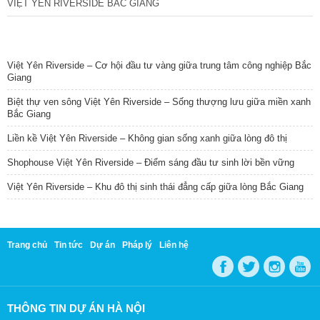
VIỆT YÊN RIVERSIDE BẮC GIANG
TIN NỔI BẬT
Việt Yên Riverside – Cơ hội đầu tư vàng giữa trung tâm công nghiệp Bắc
Giang
Biệt thự ven sông Việt Yên Riverside – Sống thượng lưu giữa miền xanh
Bắc Giang
Liền kề Việt Yên Riverside – Không gian sống xanh giữa lòng đô thị
Shophouse Việt Yên Riverside – Điểm sáng đầu tư sinh lời bền vững
Việt Yên Riverside – Khu đô thị sinh thái đẳng cấp giữa lòng Bắc Giang
Trang chủ
Tin tức
Dự án
Pháp lý
Liên hệ
THÔNG TIN DỰ ÁN HÀ NỘI