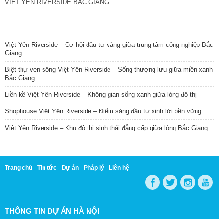
VIỆT YÊN RIVERSIDE BẮC GIANG
TIN NỔI BẬT
Việt Yên Riverside – Cơ hội đầu tư vàng giữa trung tâm công nghiệp Bắc
Giang
Biệt thự ven sông Việt Yên Riverside – Sống thượng lưu giữa miền xanh
Bắc Giang
Liền kề Việt Yên Riverside – Không gian sống xanh giữa lòng đô thị
Shophouse Việt Yên Riverside – Điểm sáng đầu tư sinh lời bền vững
Việt Yên Riverside – Khu đô thị sinh thái đẳng cấp giữa lòng Bắc Giang
Trang chủ
Tin tức
Dự án
Pháp lý
Liên hệ
THÔNG TIN DỰ ÁN HÀ NỘI