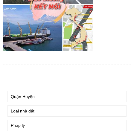
TÌM KIẾM