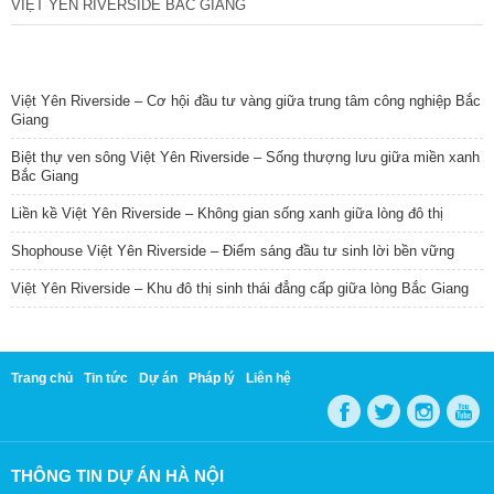
VIỆT YÊN RIVERSIDE BẮC GIANG
TIN NỔI BẬT
Việt Yên Riverside – Cơ hội đầu tư vàng giữa trung tâm công nghiệp Bắc
Giang
Biệt thự ven sông Việt Yên Riverside – Sống thượng lưu giữa miền xanh
Bắc Giang
Liền kề Việt Yên Riverside – Không gian sống xanh giữa lòng đô thị
Shophouse Việt Yên Riverside – Điểm sáng đầu tư sinh lời bền vững
Việt Yên Riverside – Khu đô thị sinh thái đẳng cấp giữa lòng Bắc Giang
Trang chủ
Tin tức
Dự án
Pháp lý
Liên hệ
THÔNG TIN DỰ ÁN HÀ NỘI