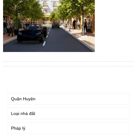
TÌM KIẾM