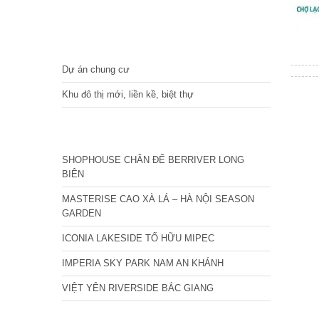
DỰ ÁN
Dự án chung cư
Khu đô thị mới, liền kề, biệt thự
CÁC DỰ ÁN MỚI NHẤT
SHOPHOUSE CHÂN ĐẾ BERRIVER LONG
BIÊN
MASTERISE CAO XÀ LÁ – HÀ NỘI SEASON
GARDEN
ICONIA LAKESIDE TỐ HỮU MIPEC
IMPERIA SKY PARK NAM AN KHÁNH
VIỆT YÊN RIVERSIDE BẮC GIANG