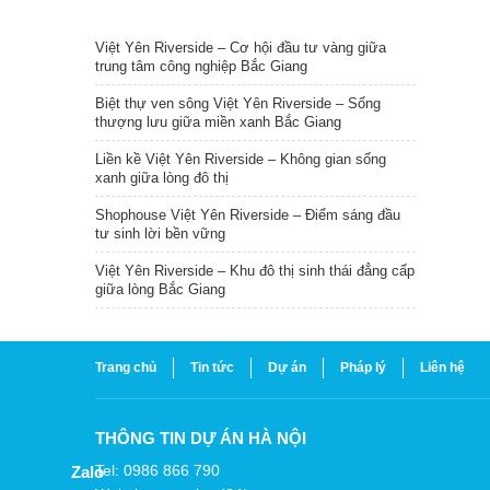
TIN NỔI BẬT
Việt Yên Riverside – Cơ hội đầu tư vàng giữa
trung tâm công nghiệp Bắc Giang
Biệt thự ven sông Việt Yên Riverside – Sống
thượng lưu giữa miền xanh Bắc Giang
Liền kề Việt Yên Riverside – Không gian sống
xanh giữa lòng đô thị
Shophouse Việt Yên Riverside – Điểm sáng đầu
tư sinh lời bền vững
Việt Yên Riverside – Khu đô thị sinh thái đẳng cấp
giữa lòng Bắc Giang
Trang chủ
Tin tức
Dự án
Pháp lý
Liên hệ
THÔNG TIN DỰ ÁN HÀ NỘI
Tel: 0986 866 790
Zalo