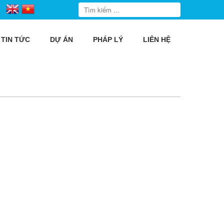
TIN TỨC
DỰ ÁN
PHÁP LÝ
LIÊN HỆ