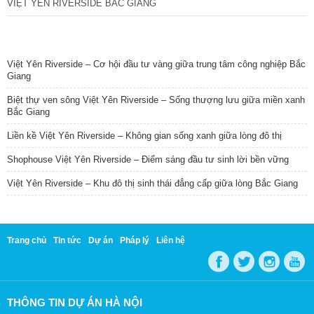
VIỆT YÊN RIVERSIDE BẮC GIANG
TIN NỔI BẬT
Việt Yên Riverside – Cơ hội đầu tư vàng giữa trung tâm công nghiệp Bắc
Giang
Biệt thự ven sông Việt Yên Riverside – Sống thượng lưu giữa miền xanh
Bắc Giang
Liền kề Việt Yên Riverside – Không gian sống xanh giữa lòng đô thị
Shophouse Việt Yên Riverside – Điểm sáng đầu tư sinh lời bền vững
Việt Yên Riverside – Khu đô thị sinh thái đẳng cấp giữa lòng Bắc Giang
Trang chủ
Tin tức
Dự án
Pháp lý
Liên hệ
THÔNG TIN DỰ ÁN HÀ NỘI