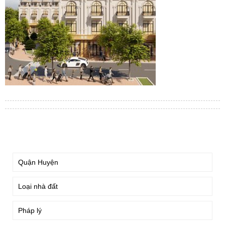
TÌM KIẾM