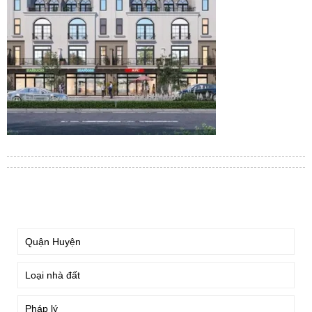
TÌM KIẾM