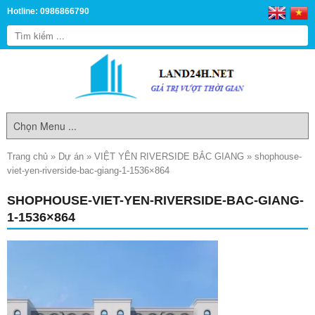
Hotline: 0986866790
Trang chủ
»
Dự án
»
VIỆT YÊN RIVERSIDE BẮC GIANG
»
shophouse-
viet-yen-riverside-bac-giang-1-1536×864
SHOPHOUSE-VIET-YEN-RIVERSIDE-BAC-GIANG-
1-1536×864