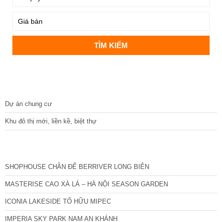
DỰ ÁN
Dự án chung cư
Khu đô thị mới, liền kề, biệt thự
CÁC DỰ ÁN MỚI NHẤT
SHOPHOUSE CHÂN ĐẾ BERRIVER LONG BIÊN
MASTERISE CAO XÀ LÁ – HÀ NỘI SEASON GARDEN
ICONIA LAKESIDE TỐ HỮU MIPEC
IMPERIA SKY PARK NAM AN KHÁNH