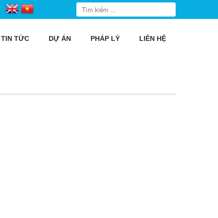
TIN TỨC
DỰ ÁN
PHÁP LÝ
LIÊN HỆ