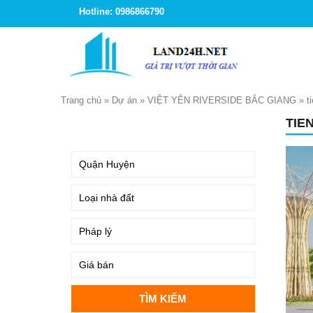
Hotline: 0986866790
Trang chủ
»
Dự án
»
VIỆT YÊN RIVERSIDE BẮC GIANG
»
t
TIE
TÌM KIẾM