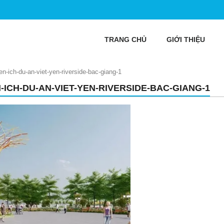
TRANG CHỦ
GIỚI THIỆU
ien-ich-du-an-viet-yen-riverside-bac-giang-1
N-ICH-DU-AN-VIET-YEN-RIVERSIDE-BAC-GIANG-1