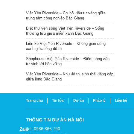
TIN NỔI BẬT
Việt Yên Riverside – Cơ hội đầu tư vàng giữa
trung tâm công nghiệp Bắc Giang
Biệt thự ven sông Việt Yên Riverside – Sống
thượng lưu giữa miền xanh Bắc Giang
Liền kề Việt Yên Riverside – Không gian sống
xanh giữa lòng đô thị
Shophouse Việt Yên Riverside – Điểm sáng đầu
tư sinh lời bền vững
Việt Yên Riverside – Khu đô thị sinh thái đẳng cấp
giữa lòng Bắc Giang
Trang chủ
Tin tức
Dự án
Pháp lý
Liên hệ
THÔNG TIN DỰ ÁN HÀ NỘI
Tel: 0986 866 790
Zalo