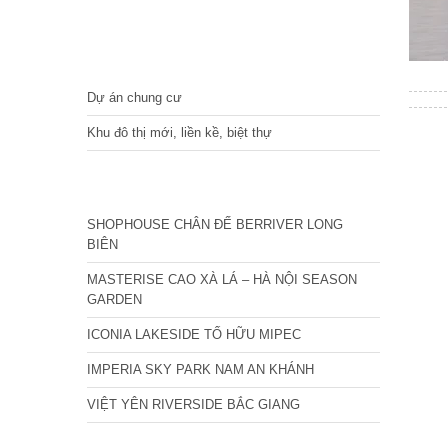
DỰ ÁN
Dự án chung cư
Khu đô thị mới, liền kề, biệt thự
CÁC DỰ ÁN MỚI NHẤT
SHOPHOUSE CHÂN ĐẾ BERRIVER LONG
BIÊN
MASTERISE CAO XÀ LÁ – HÀ NỘI SEASON
GARDEN
ICONIA LAKESIDE TỐ HỮU MIPEC
IMPERIA SKY PARK NAM AN KHÁNH
VIỆT YÊN RIVERSIDE BẮC GIANG