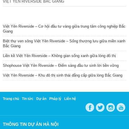
VIỆT YÊN RIVERSIDE BẮC GIANG
TIN NỔI BẬT
Việt Yên Riverside – Cơ hội đầu tư vàng giữa trung tâm công nghiệp Bắc
Giang
Biệt thự ven sông Việt Yên Riverside – Sống thượng lưu giữa miền xanh
Bắc Giang
Liền kề Việt Yên Riverside – Không gian sống xanh giữa lòng đô thị
Shophouse Việt Yên Riverside – Điểm sáng đầu tư sinh lời bền vững
Việt Yên Riverside – Khu đô thị sinh thái đẳng cấp giữa lòng Bắc Giang
Trang chủ
Tin tức
Dự án
Pháp lý
Liên hệ
THÔNG TIN DỰ ÁN HÀ NỘI