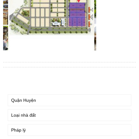
TÌM KIẾM