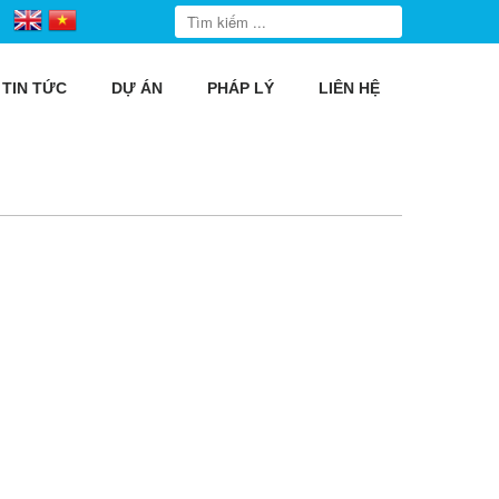
TIN TỨC
DỰ ÁN
PHÁP LÝ
LIÊN HỆ