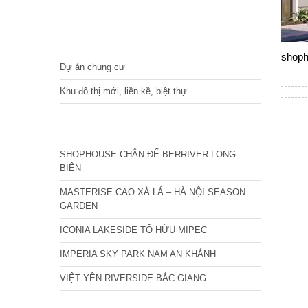
DỰ ÁN
shoph
Dự án chung cư
Khu đô thị mới, liền kề, biệt thự
CÁC DỰ ÁN MỚI NHẤT
SHOPHOUSE CHÂN ĐẾ BERRIVER LONG
BIÊN
MASTERISE CAO XÀ LÁ – HÀ NỘI SEASON
GARDEN
ICONIA LAKESIDE TỐ HỮU MIPEC
IMPERIA SKY PARK NAM AN KHÁNH
VIỆT YÊN RIVERSIDE BẮC GIANG