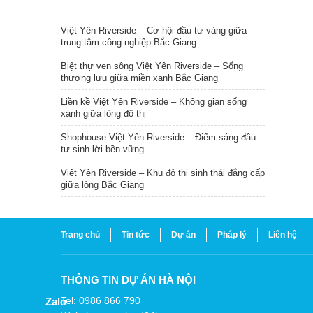
TIN NỔI BẬT
Việt Yên Riverside – Cơ hội đầu tư vàng giữa
trung tâm công nghiệp Bắc Giang
Biệt thự ven sông Việt Yên Riverside – Sống
thượng lưu giữa miền xanh Bắc Giang
Liền kề Việt Yên Riverside – Không gian sống
xanh giữa lòng đô thị
Shophouse Việt Yên Riverside – Điểm sáng đầu
tư sinh lời bền vững
Việt Yên Riverside – Khu đô thị sinh thái đẳng cấp
giữa lòng Bắc Giang
Trang chủ
Tin tức
Dự án
Pháp lý
Liên hệ
THÔNG TIN DỰ ÁN HÀ NỘI
Tel: 0986 866 790
Zalo