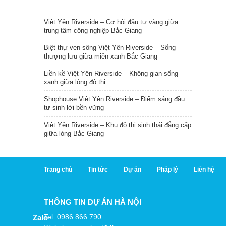
TIN NỔI BẬT
Việt Yên Riverside – Cơ hội đầu tư vàng giữa
trung tâm công nghiệp Bắc Giang
Biệt thự ven sông Việt Yên Riverside – Sống
thượng lưu giữa miền xanh Bắc Giang
Liền kề Việt Yên Riverside – Không gian sống
xanh giữa lòng đô thị
Shophouse Việt Yên Riverside – Điểm sáng đầu
tư sinh lời bền vững
Việt Yên Riverside – Khu đô thị sinh thái đẳng cấp
giữa lòng Bắc Giang
Trang chủ
Tin tức
Dự án
Pháp lý
Liên hệ
THÔNG TIN DỰ ÁN HÀ NỘI
Tel: 0986 866 790
Zalo