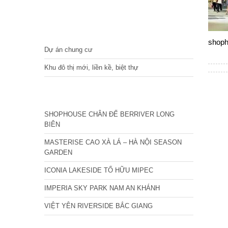
DỰ ÁN
shoph
Dự án chung cư
Khu đô thị mới, liền kề, biệt thự
CÁC DỰ ÁN MỚI NHẤT
SHOPHOUSE CHÂN ĐẾ BERRIVER LONG
BIÊN
MASTERISE CAO XÀ LÁ – HÀ NỘI SEASON
GARDEN
ICONIA LAKESIDE TỐ HỮU MIPEC
IMPERIA SKY PARK NAM AN KHÁNH
VIỆT YÊN RIVERSIDE BẮC GIANG