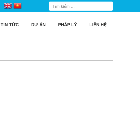
TIN TỨC
DỰ ÁN
PHÁP LÝ
LIÊN HỆ