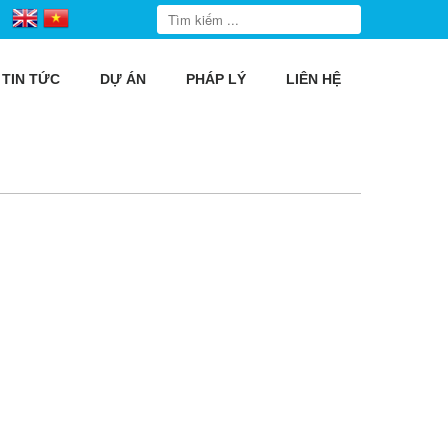
TIN TỨC
DỰ ÁN
PHÁP LÝ
LIÊN HỆ