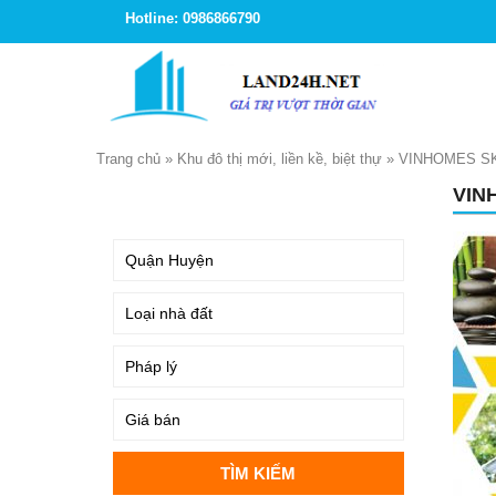
Hotline: 0986866790
Trang chủ
»
Khu đô thị mới, liền kề, biệt thự
»
VINHOMES SK
VIN
TÌM KIẾM