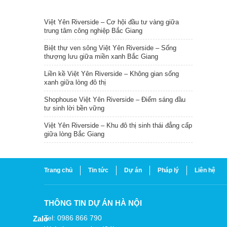
TIN NỔI BẬT
Việt Yên Riverside – Cơ hội đầu tư vàng giữa
trung tâm công nghiệp Bắc Giang
Biệt thự ven sông Việt Yên Riverside – Sống
thượng lưu giữa miền xanh Bắc Giang
Liền kề Việt Yên Riverside – Không gian sống
xanh giữa lòng đô thị
Shophouse Việt Yên Riverside – Điểm sáng đầu
tư sinh lời bền vững
Việt Yên Riverside – Khu đô thị sinh thái đẳng cấp
giữa lòng Bắc Giang
Trang chủ
Tin tức
Dự án
Pháp lý
Liên hệ
THÔNG TIN DỰ ÁN HÀ NỘI
Tel: 0986 866 790
Zalo