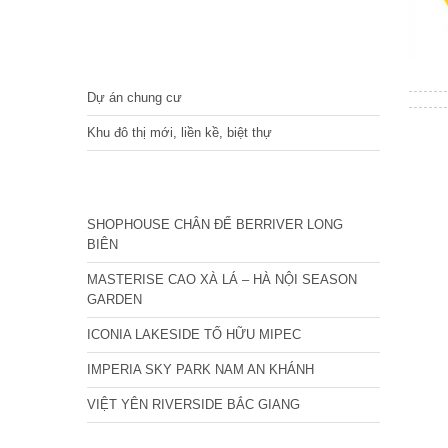
DỰ ÁN
Dự án chung cư
Khu đô thị mới, liền kề, biệt thự
CÁC DỰ ÁN MỚI NHẤT
SHOPHOUSE CHÂN ĐẾ BERRIVER LONG
BIÊN
MASTERISE CAO XÀ LÁ – HÀ NỘI SEASON
GARDEN
ICONIA LAKESIDE TỐ HỮU MIPEC
IMPERIA SKY PARK NAM AN KHÁNH
VIỆT YÊN RIVERSIDE BẮC GIANG