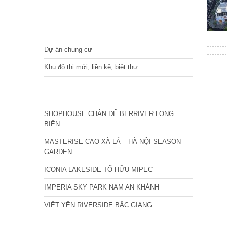
DỰ ÁN
Dự án chung cư
Khu đô thị mới, liền kề, biệt thự
CÁC DỰ ÁN MỚI NHẤT
SHOPHOUSE CHÂN ĐẾ BERRIVER LONG
BIÊN
MASTERISE CAO XÀ LÁ – HÀ NỘI SEASON
GARDEN
ICONIA LAKESIDE TỐ HỮU MIPEC
IMPERIA SKY PARK NAM AN KHÁNH
VIỆT YÊN RIVERSIDE BẮC GIANG