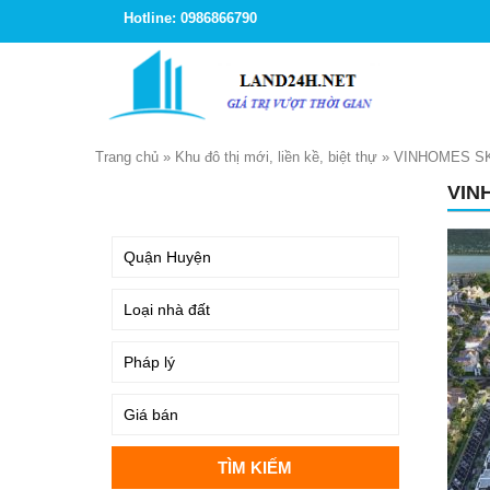
Hotline: 0986866790
Trang chủ
»
Khu đô thị mới, liền kề, biệt thự
»
VINHOMES SK
VIN
TÌM KIẾM