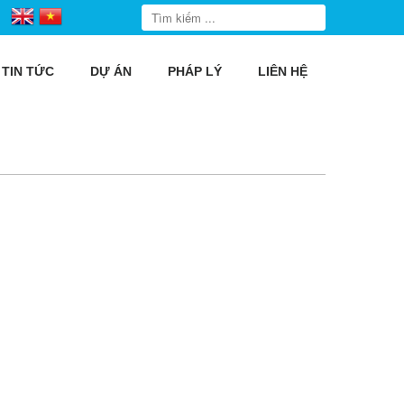
TIN TỨC
DỰ ÁN
PHÁP LÝ
LIÊN HỆ