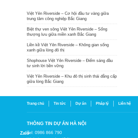
TIN NỔI BẬT
Việt Yên Riverside – Cơ hội đầu tư vàng giữa
trung tâm công nghiệp Bắc Giang
Biệt thự ven sông Việt Yên Riverside – Sống
thượng lưu giữa miền xanh Bắc Giang
Liền kề Việt Yên Riverside – Không gian sống
xanh giữa lòng đô thị
Shophouse Việt Yên Riverside – Điểm sáng đầu
tư sinh lời bền vững
Việt Yên Riverside – Khu đô thị sinh thái đẳng cấp
giữa lòng Bắc Giang
Trang chủ
Tin tức
Dự án
Pháp lý
Liên hệ
THÔNG TIN DỰ ÁN HÀ NỘI
Tel: 0986 866 790
Zalo