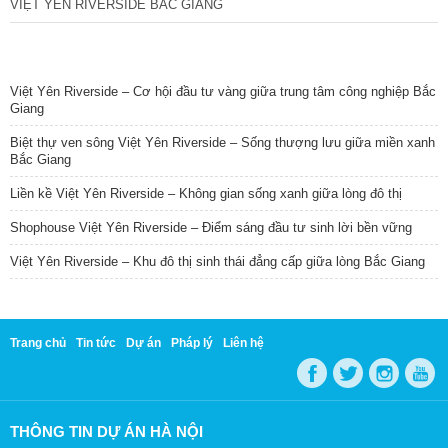
VIỆT YÊN RIVERSIDE BẮC GIANG
TIN NỔI BẬT
Việt Yên Riverside – Cơ hội đầu tư vàng giữa trung tâm công nghiệp Bắc
Giang
Biệt thự ven sông Việt Yên Riverside – Sống thượng lưu giữa miền xanh
Bắc Giang
Liền kề Việt Yên Riverside – Không gian sống xanh giữa lòng đô thị
Shophouse Việt Yên Riverside – Điểm sáng đầu tư sinh lời bền vững
Việt Yên Riverside – Khu đô thị sinh thái đẳng cấp giữa lòng Bắc Giang
Trang chủ
Tin tức
Dự án
Pháp lý
Liên hệ
THÔNG TIN DỰ ÁN HÀ NỘI