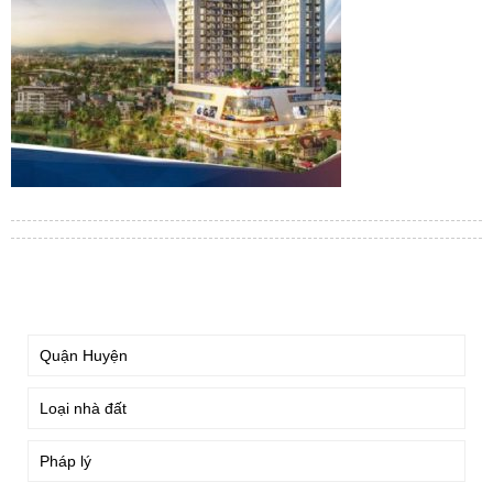
TÌM KIẾM