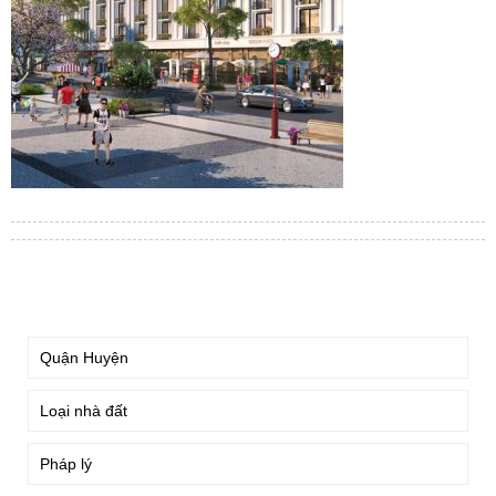
TÌM KIẾM