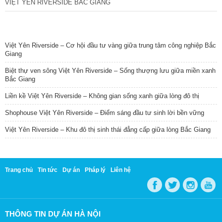
VIỆT YÊN RIVERSIDE BẮC GIANG
TIN NỔI BẬT
Việt Yên Riverside – Cơ hội đầu tư vàng giữa trung tâm công nghiệp Bắc
Giang
Biệt thự ven sông Việt Yên Riverside – Sống thượng lưu giữa miền xanh
Bắc Giang
Liền kề Việt Yên Riverside – Không gian sống xanh giữa lòng đô thị
Shophouse Việt Yên Riverside – Điểm sáng đầu tư sinh lời bền vững
Việt Yên Riverside – Khu đô thị sinh thái đẳng cấp giữa lòng Bắc Giang
Trang chủ
Tin tức
Dự án
Pháp lý
Liên hệ
THÔNG TIN DỰ ÁN HÀ NỘI