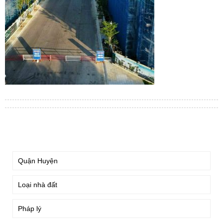
TÌM KIẾM