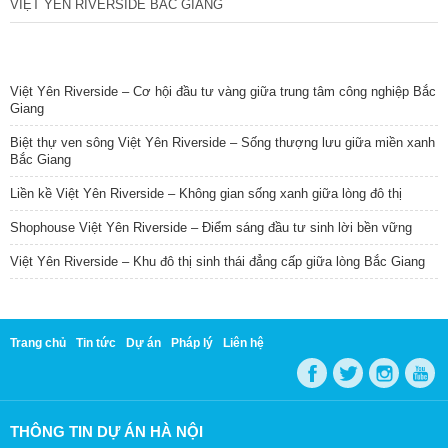
VIỆT YÊN RIVERSIDE BẮC GIANG
TIN NỔI BẬT
Việt Yên Riverside – Cơ hội đầu tư vàng giữa trung tâm công nghiệp Bắc
Giang
Biệt thự ven sông Việt Yên Riverside – Sống thượng lưu giữa miền xanh
Bắc Giang
Liền kề Việt Yên Riverside – Không gian sống xanh giữa lòng đô thị
Shophouse Việt Yên Riverside – Điểm sáng đầu tư sinh lời bền vững
Việt Yên Riverside – Khu đô thị sinh thái đẳng cấp giữa lòng Bắc Giang
Trang chủ
Tin tức
Dự án
Pháp lý
Liên hệ
THÔNG TIN DỰ ÁN HÀ NỘI