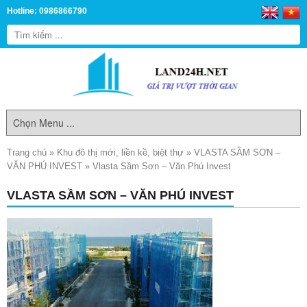
Hotline: 0986866790
Trang chủ
»
Khu đô thị mới, liền kề, biệt thự
»
VLASTA SẦM SƠN –
VĂN PHÚ INVEST
»
Vlasta Sầm Sơn – Văn Phú Invest
VLASTA SẦM SƠN – VĂN PHÚ INVEST