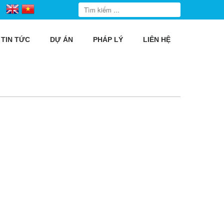
TIN TỨC
DỰ ÁN
PHÁP LÝ
LIÊN HỆ