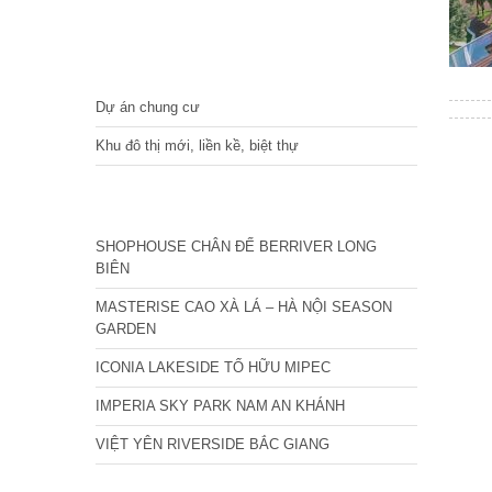
DỰ ÁN
Dự án chung cư
Khu đô thị mới, liền kề, biệt thự
CÁC DỰ ÁN MỚI NHẤT
SHOPHOUSE CHÂN ĐẾ BERRIVER LONG
BIÊN
MASTERISE CAO XÀ LÁ – HÀ NỘI SEASON
GARDEN
ICONIA LAKESIDE TỐ HỮU MIPEC
IMPERIA SKY PARK NAM AN KHÁNH
VIỆT YÊN RIVERSIDE BẮC GIANG