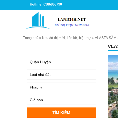
Hotline: 0986866790
Trang chủ
»
Khu đô thị mới, liền kề, biệt thự
»
VLASTA SẦM 
VLA
TÌM KIẾM