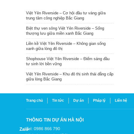
TIN NỔI BẬT
Việt Yên Riverside – Cơ hội đầu tư vàng giữa
trung tâm công nghiệp Bắc Giang
Biệt thự ven sông Việt Yên Riverside – Sống
thượng lưu giữa miền xanh Bắc Giang
Liền kề Việt Yên Riverside – Không gian sống
xanh giữa lòng đô thị
Shophouse Việt Yên Riverside – Điểm sáng đầu
tư sinh lời bền vững
Việt Yên Riverside – Khu đô thị sinh thái đẳng cấp
giữa lòng Bắc Giang
Trang chủ
Tin tức
Dự án
Pháp lý
Liên hệ
THÔNG TIN DỰ ÁN HÀ NỘI
Tel: 0986 866 790
Zalo