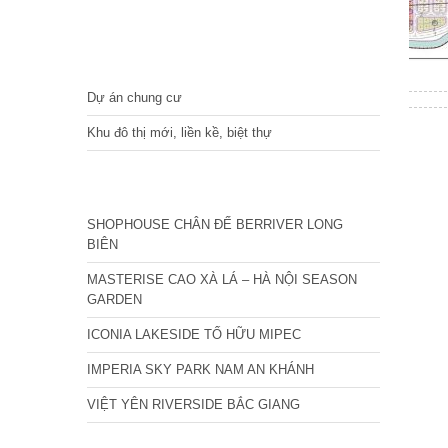
DỰ ÁN
Dự án chung cư
Khu đô thị mới, liền kề, biệt thự
CÁC DỰ ÁN MỚI NHẤT
SHOPHOUSE CHÂN ĐẾ BERRIVER LONG
BIÊN
MASTERISE CAO XÀ LÁ – HÀ NỘI SEASON
GARDEN
ICONIA LAKESIDE TỐ HỮU MIPEC
IMPERIA SKY PARK NAM AN KHÁNH
VIỆT YÊN RIVERSIDE BẮC GIANG