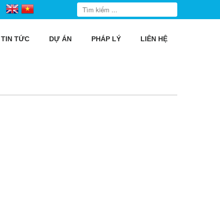
TIN TỨC
DỰ ÁN
PHÁP LÝ
LIÊN HỆ