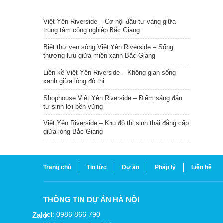
TIN NỔI BẬT
Việt Yên Riverside – Cơ hội đầu tư vàng giữa
trung tâm công nghiệp Bắc Giang
Biệt thự ven sông Việt Yên Riverside – Sống
thượng lưu giữa miền xanh Bắc Giang
Liền kề Việt Yên Riverside – Không gian sống
xanh giữa lòng đô thị
Shophouse Việt Yên Riverside – Điểm sáng đầu
tư sinh lời bền vững
Việt Yên Riverside – Khu đô thị sinh thái đẳng cấp
giữa lòng Bắc Giang
Trang chủ
Tin tức
Dự án
Pháp lý
Liên hệ
THÔNG TIN DỰ ÁN HÀ NỘI
Tel: 0986 866 790
Zalo