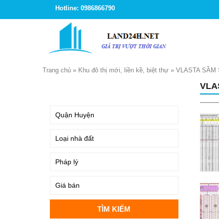
Hotline: 0986866790
Trang chủ
»
Khu đô thị mới, liền kề, biệt thự
»
VLASTA SẦM 
VLA
TÌM KIẾM